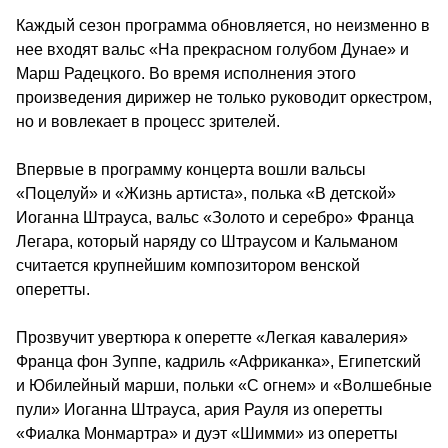
Каждый сезон программа обновляется, но неизменно в
нее входят вальс «На прекрасном голубом Дунае» и
Марш Радецкого. Во время исполнения этого
произведения дирижер не только руководит оркестром,
но и вовлекает в процесс зрителей.
Впервые в программу концерта вошли вальсы
«Поцелуй» и «Жизнь артиста», полька «В детской»
Иоганна Штрауса, вальс «Золото и серебро» Франца
Легара, который наряду со Штраусом и Кальманом
считается крупнейшим композитором венской
оперетты.
Прозвучит увертюра к оперетте «Легкая кавалерия»
Франца фон Зуппе, кадриль «Африканка», Египетский
и Юбилейный марши, польки «С огнем» и «Волшебные
пули» Иоганна Штрауса, ария Рауля из оперетты
«Фиалка Монмартра» и дуэт «Шимми» из оперетты