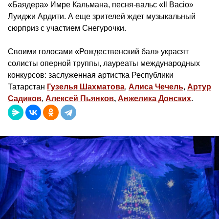
«Баядера» Имре Кальмана, песня-вальс «Il Bacio»
Луиджи Ардити. А еще зрителей ждет музыкальный
сюрприз с участием Снегурочки.
Своими голосами «Рождественский бал» украсят
солисты оперной труппы, лауреаты международных
конкурсов: заслуженная артистка Республики
Татарстан
Гузелья Шахматова
,
Алиса Чечель
,
Артур
Садиков
,
Алексей Пьянков
,
Анжелика Донских
.