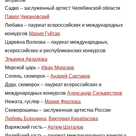
антрактом
Садко – заслуженный артист Челябинской области
Павел Чикановский
Любава – лауреат всероссийских и международных
конкурсов
Мария Гуйтар
Царевна Волхова – лауреат международных,
всероссийских и республиканских конкурсов
Эльвира Авзалова
Морской царь –
Иван Морозов
Сопель, скоморох –
Андрей Сартаков
Дуда, скоморох – лауреат всероссийских и
международных конкурсов
Александр Сильвестров
Нежата, гусляр –
Мария Фролова
Скоморошины – заслуженная артистка России
Любовь Бородина
,
Виктория Карабасова
Варяжский гость –
Артем Шаталов
Индийский гость – лауреат международного конкурса