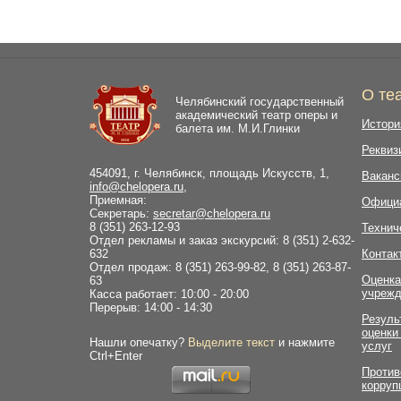
О те
Челябинский государственный
академический театр оперы и
Истори
балета им. М.И.Глинки
Реквиз
454091, г. Челябинск, площадь Искусств, 1,
Ваканс
info@chelopera.ru
,
Приемная:
Офици
Секретарь:
secretar@chelopera.ru
8 (351) 263-12-93
Технич
Отдел рекламы и заказ экскурсий: 8 (351) 2-632-
632
Контак
Отдел продаж: 8 (351) 263-99-82, 8 (351) 263-87-
Оценка
63
учрежд
Касса работает: 10:00 - 20:00
Перерыв: 14:00 - 14:30
Резуль
оценки
Нашли опечатку?
Выделите текст
и нажмите
услуг
Ctrl+Enter
Против
корруп