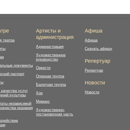
атре
Артисты и
Афиша
администрация
я театра
Афиша
Администрация
иты
Скачать афишу
Художественное
ии
руководство
Репертуар
альные документы
Оркестр
Репертуар
еский паспорт
Оперная труппа
Новости
ты
Балетная труппа
 качества услуг
Новости
Хор
ений культуры
Миманс
таты независимой
 качества оказания
Художественно-
постановочная часть
одействие
ции