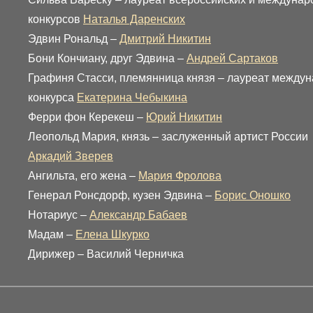
конкурсов
Наталья Даренских
Эдвин Рональд –
Дмитрий Никитин
Бони Кончиану, друг Эдвина –
Андрей Сартаков
Графиня Стасси, племянница князя – лауреат между
конкурса
Екатерина Чебыкина
Ферри фон Керекеш –
Юрий Никитин
Леопольд Мария, князь – заслуженный артист России
Аркадий Зверев
Ангильта, его жена –
Мария Фролова
Генерал Ронсдорф, кузен Эдвина –
Борис Оношко
Нотариус –
Александр Бабаев
Мадам –
Елена Шкурко
Дирижер – Василий Черничка