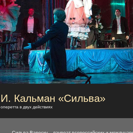
И. Кальман «Сильва»
оперетта в двух действиях
Сильва Вареску – лауреат всероссийских и междуна