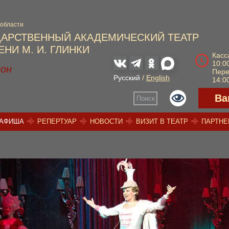
 области
ДАРСТВЕННЫЙ АКАДЕМИЧЕСКИЙ ТЕАТР
НИ М. И. ГЛИНКИ
Касс
10:00
зон
Пер
Русский
/
English
14:00
Ва
Поиск
АФИША
РЕПЕРТУАР
НОВОСТИ
ВИЗИТ В ТЕАТР
ПАРТН