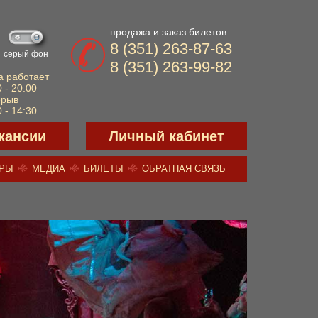
продажа и заказ билетов
8 (351) 263-87-63
серый фон
8 (351) 263-99-82
а работает
 - 20:00
ерыв
 - 14:30
кансии
Личный кабинет
ЕРЫ
МЕДИА
БИЛЕТЫ
ОБРАТНАЯ СВЯЗЬ