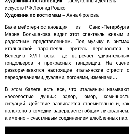
Художник-постановщик
– заслуженный деятель
искусств РФ Леонид Рошко
Художник по костюмам
– Анна Фролова
Балетмейстер-постановщик из Санкт-Петербурга
Мария Большакова видит этот спектакль живым и
радостным представлением. Под музыку в ритмах
итальянской тарантеллы зритель переносится в
Венецию XVIII века, где встречает удивительных
гондольеров и прекрасных танцовщиц. На сцене
разворачиваются настоящие итальянские страсти с
переодеваниями, дуэлями, погонями, изменами…
В этом балете есть все, что итальянцы называют
«веселостью души»: задор, юмор, комичность
ситуаций. Действие развивается стремительно и, как
положено в комедии, завершается общим ликованием,
а именно – счастливым соединением влюбленных пар.