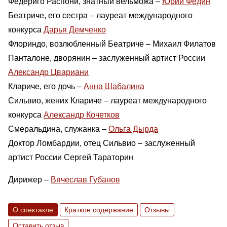
Федериго Распони, знатный вельможа –
Юрий Федин
Беатриче, его сестра – лауреат международного
конкурса
Дарья Демченко
Флориндо, возлюбленный Беатриче – Михаил Филатов
Панталоне, дворянин – заслуженный артист России
Александр Цвариани
Клариче, его дочь –
Анна Шабалина
Сильвио, жених Клариче – лауреат международного
конкурса
Александр Кочетков
Смеральдина, служанка –
Ольга Дырда
Доктор Ломбардии, отец Сильвио – заслуженный
артист России Сергей Тараторин
Дирижер –
Вячеслав Губанов
О спектакле
Краткое содержание
Отзывы
Оставить отзыв