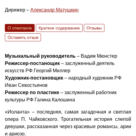
Дирижер –
Александр Матушкин
О спектакле
Краткое содержание
Отзывы
Оставить отзыв
Музыкальный руководитель
– Вадим Мюнстер
Режиссер-постанощик
– заслуженный деятель
искусств РФ Георгий Миллер
Художник-постановщик
– народный художник РФ
Иван Севостьянов
Режиссер по пластике
– заслуженный работник
культуры РФ Галина Калошина
«Иоланта» – последняя, самая загадочная и светлая
опера П. Чайковского. Трогательная история слепой
девушки, рассказанная через красивые романсы, арии
и ариозо.