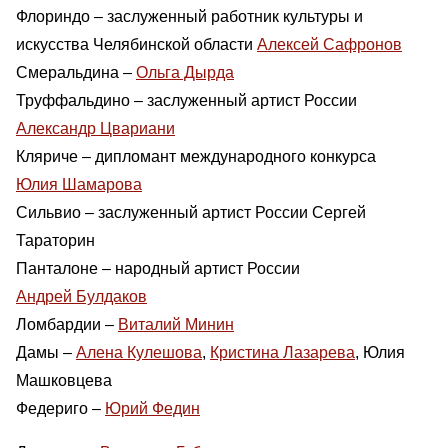
Флориндо – заслуженный работник культуры и
искусства Челябинской области
Алексей Сафронов
Смеральдина –
Ольга Дырда
Труффальдино – заслуженный артист России
Александр Цвариани
Кляриче – дипломант международного конкурса
Юлия Шамарова
Сильвио – заслуженный артист России Сергей
Тараторин
Панталоне – народный артист России
Андрей Булдаков
Ломбардии –
Виталий Минин
Дамы –
Алена Кулешова
,
Кристина Лазарева
, Юлия
Машковцева
Федериго –
Юрий Федин