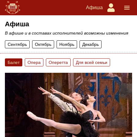
Афиша
Афиша
В афише и в составах исполнителей возможны изменения
Сентябрь
Октябрь
Ноябрь
Декабрь
Балет
Опера
Оперетта
Для всей семьи