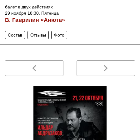
балет в двух действиях
29 ноября 18:30, Пятница
В. Гаврилин «Анюта»
Состав
Отзывы
Фото
navigate_before
navigate_next