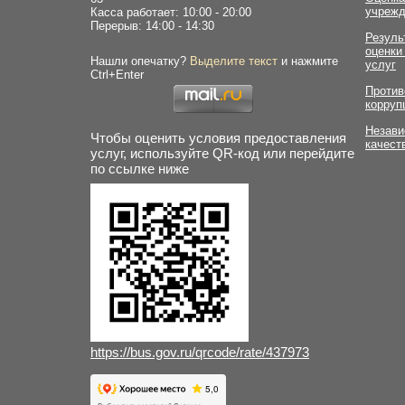
учрежд
Касса работает: 10:00 - 20:00
Перерыв: 14:00 - 14:30
Резуль
оценки
Нашли опечатку?
Выделите текст
и нажмите
услуг
Ctrl+Enter
Против
корруп
Незави
Чтобы оценить условия предоставления
качест
услуг, используйте QR-код или перейдите
по ссылке ниже
https://bus.gov.ru/qrcode/rate/437973