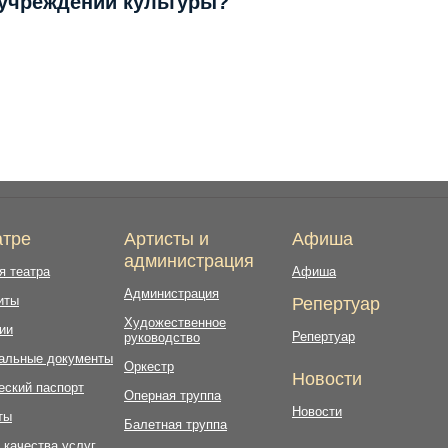
 учреждений культуры?
атре
Артисты и
Афиша
администрация
я театра
Афиша
Администрация
иты
Репертуар
Художественное
ии
Репертуар
руководство
альные документы
Оркестр
Новости
еский паспорт
Оперная труппа
Новости
ты
Балетная труппа
 качества услуг