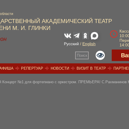
 области
ДАРСТВЕННЫЙ АКАДЕМИЧЕСКИЙ ТЕАТР
НИ М. И. ГЛИНКИ
Касс
10:00
зон
Пер
Русский
/
English
14:00
Ва
Поиск
АФИША
РЕПЕРТУАР
НОВОСТИ
ВИЗИТ В ТЕАТР
ПАРТН
й Концерт №1 для фортепиано с оркестром. ПРЕМЬЕРА! С.Рахманинов Ко