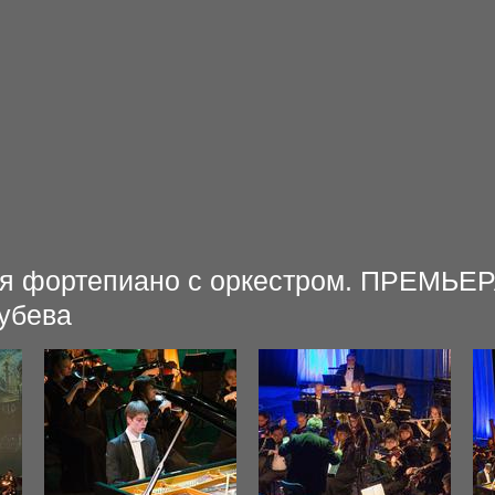
ля фортепиано с оркестром. ПРЕМЬЕР
лубева