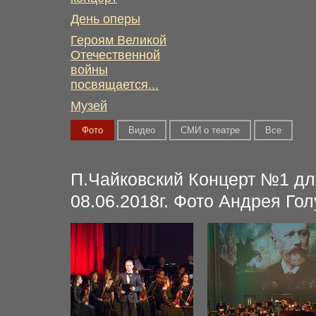
День оперы
Героям Великой
Отечественной
войны
посвящается...
Музей
Фото
Видео
СМИ о театре
Вce
П.Чайковский Концерт №1 д
08.06.2018г. Фото Андрея Го