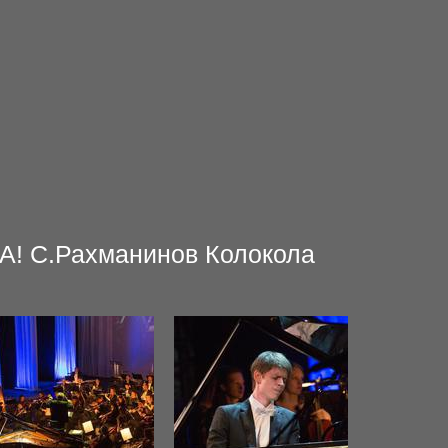
А! С.Рахманинов Колокола