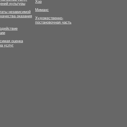
Хор
ений культуры
Миманс
таты независимой
 качества оказания
Художественно-
постановочная часть
одействие
ции
симая оценка
ва услуг