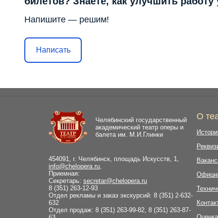
билетов? Знаете, как улучшить работу
Напишите — решим!
Написать
О те
Челябинский государственный
академический театр оперы и
Истори
балета им. М.И.Глинки
Реквиз
454091, г. Челябинск, площадь Искусств, 1,
Ваканс
info@chelopera.ru
,
Приемная:
Офици
Секретарь:
secretar@chelopera.ru
8 (351) 263-12-93
Технич
Отдел рекламы и заказ экскурсий: 8 (351) 2-632-
632
Контак
Отдел продаж: 8 (351) 263-99-82, 8 (351) 263-87-
Оценка
63