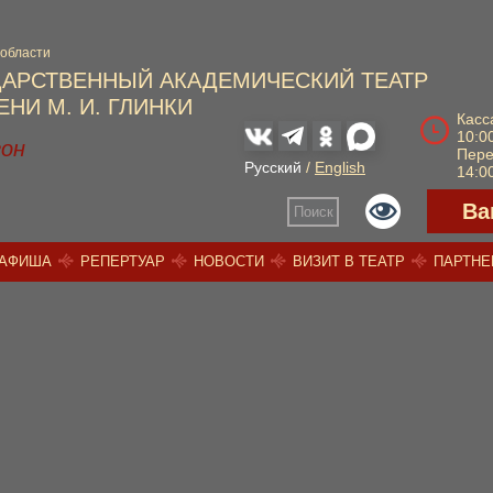
 области
ДАРСТВЕННЫЙ АКАДЕМИЧЕСКИЙ ТЕАТР
НИ М. И. ГЛИНКИ
Касс
10:00
зон
Пер
Русский
/
English
14:00
Ва
Поиск
АФИША
РЕПЕРТУАР
НОВОСТИ
ВИЗИТ В ТЕАТР
ПАРТН