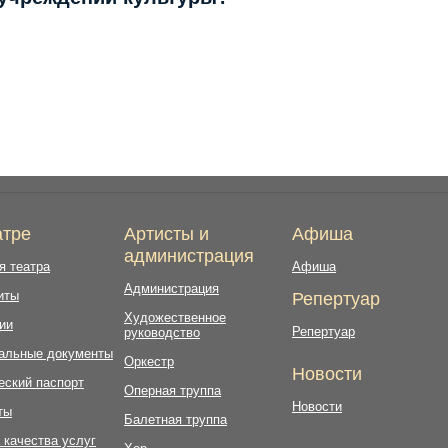
атре
Артисты и
Афиша
администрация
я театра
Афиша
Администрация
иты
Репертуар
Художественное
ии
Репертуар
руководство
альные документы
Оркестр
Новости
еский паспорт
Оперная труппа
Новости
ты
Балетная труппа
 качества услуг