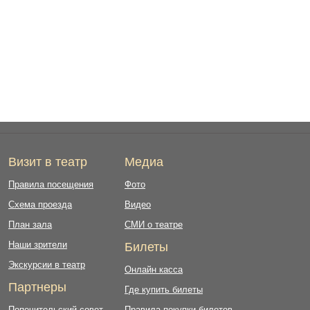
Визит в театр
Медиа
Правила посещения
Фото
Схема проезда
Видео
План зала
СМИ о театре
Наши зрители
Билеты
Экскурсии в театр
Онлайн касса
Партнеры
Где купить билеты
Попечительский совет
Правила покупки билетов