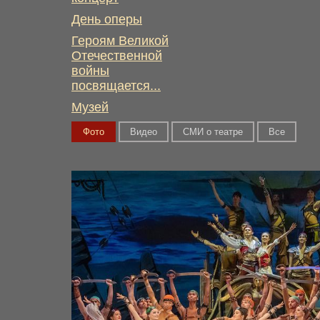
День оперы
Героям Великой
Отечественной
войны
посвящается...
Музей
Фото
Видео
СМИ о театре
Вce