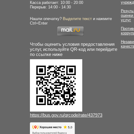
учрежд
Касса работает: 10:00 - 20:00
Перерыв: 14:00 - 14:30
Резуль
оценки
Нашли опечатку?
Выделите текст
и нажмите
услуг
Ctrl+Enter
Против
корруп
Незави
Чтобы оценить условия предоставления
качест
услуг, используйте QR-код или перейдите
по ссылке ниже
https://bus.gov.ru/qrcode/rate/437973