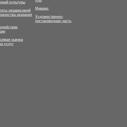
Хор
ений культуры
Миманс
таты независимой
 качества оказания
Художественно-
постановочная часть
одействие
ции
симая оценка
ва услуг