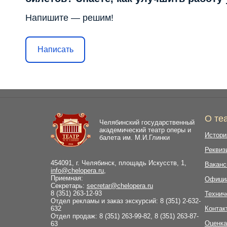
Напишите — решим!
Написать
О те
Челябинский государственный
академический театр оперы и
Истори
балета им. М.И.Глинки
Реквиз
454091, г. Челябинск, площадь Искусств, 1,
Ваканс
info@chelopera.ru
,
Приемная:
Офици
Секретарь:
secretar@chelopera.ru
8 (351) 263-12-93
Технич
Отдел рекламы и заказ экскурсий: 8 (351) 2-632-
632
Контак
Отдел продаж: 8 (351) 263-99-82, 8 (351) 263-87-
Оценка
63