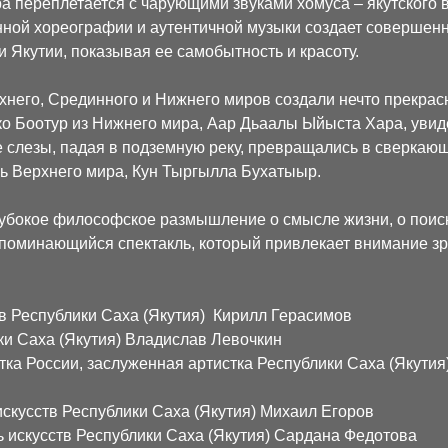
а переплетается с чарующими звуками хомуса – якутского 
нной хореографии и аутентичной музыки создает совершен
 Якутии, показывая ее самобытность и красоту.
хнего, Срединного и Нижнего миров создали нечто прекрасн
о Боотур из Нижнего мира, Аар Дьаалы Ыйыста Хара, увиде
е слезы, падая в подземную реку, превращались в сверкаю
рь Верхнего мира, Кун Тыргылла Бухатыыр.
лубокое философское размышление о смысле жизни, о поиске 
запоминающийся спектакль, который привлекает внимание зр
в Республики Саха (Якутия) Кирилл Герасимов
ки Саха (Якутия) Владислав Левочкин
ка России, заслуженная артистка Республики Саха (Якутия
скусств Республики Саха (Якутия) Михаил Егоров
 искусств Республики Саха (Якутия) Сардана Федотова