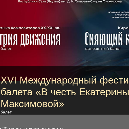
XVI Международный фести
балета «В честь Екатерин
Максимовой»
балет
 20 минут с одним антрактом