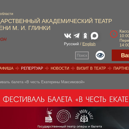
 области
ДАРСТВЕННЫЙ АКАДЕМИЧЕСКИЙ ТЕАТР
НИ М. И. ГЛИНКИ
Касс
10:00
зон
Пер
Русский
/
English
14:00
Ва
Поиск
АФИША
РЕПЕРТУАР
НОВОСТИ
ВИЗИТ В ТЕАТР
ПАРТН
валь балета «В честь Екатерины Максимовой»