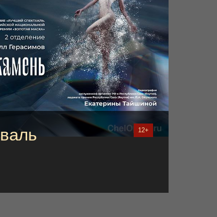
валь
12+
ы