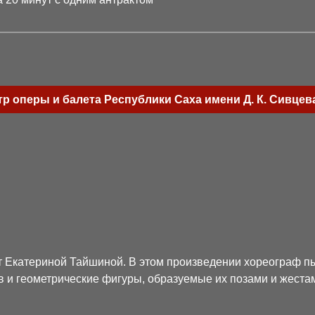
р оперы и балета Республики Саха имени Д. К. Сивце
 Екатериной Тайшиной. В этом произведении хореограф пы
в и геометрические фигуры, образуемые их позами и жеста