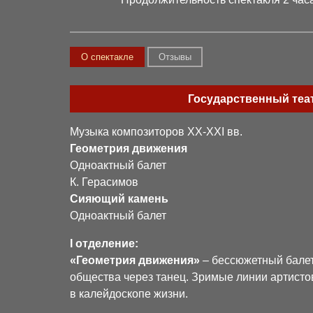
О спектакле
Отзывы
Государственный теат
Музыка композиторов XX-XXI вв.
Геометрия движения
Одноактный балет
К. Герасимов
Сияющий камень
Одноактный балет
I отделение:
«Геометрия движения»
– бессюжетный балет
общества через танец. Зримые линии артисто
в калейдоскопе жизни.