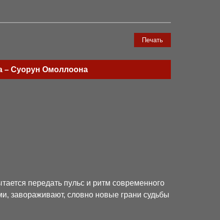
Печать
ва – Суорун Омоллоона
тается передать пульс и ритм современного
ми, завораживают, словно новые грани судьбы