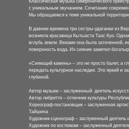
Классическая музыка симфонического оркестр
с уникальным звучанием. Сочетание совреме
Мы обращаемся к теме уникальной территории
В давние времена три сестры-удаганки из Вер
возникла красавица Кытыаста Таас Куо. Однак
вглубь земли. Веками она была заточенной, е
поверхность вода. Их сияние заметил богаты
«Сияющий камень» – это не просто балет, а г
передать культурное наследие. Это яркий и 
глубиной.
Автор музыки – заслуженный деятель искусст
Автор либретто – отличник культуры Республи
Хореограф-постановщик – заслуженная артист
Тайшина
Художник-сценограф – заслуженный деятель и
Художник по костюмам – заслуженный деятель