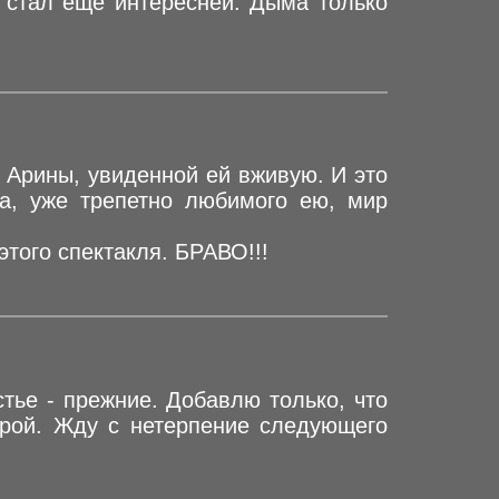
ь стал еще интересней. Дыма только
 Арины, увиденной ей вживую. И это
а, уже трепетно любимого ею, мир
этого спектакля. БРАВО!!!
стье - прежние. Добавлю только, что
ерой. Жду с нетерпение следующего