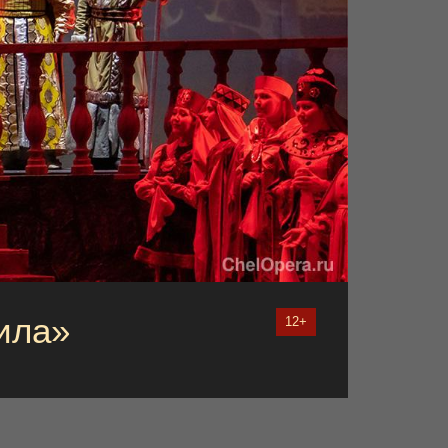
ила»
12+