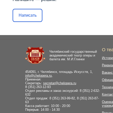
Написать
О те
Челябинский государственный
академический театр оперы и
Истори
балета им. М.И.Глинки
Реквиз
454091, г. Челябинск, площадь Искусств, 1,
Ваканс
info@chelopera.ru
,
Приемная:
Офици
Секретарь:
secretar@chelopera.ru
8 (351) 263-12-93
Технич
Отдел рекламы и заказ экскурсий: 8 (351) 2-632-
632
Контак
Отдел продаж: 8 (351) 263-99-82, 8 (351) 263-87-
Оценка
63
учрежд
Касса работает: 10:00 - 20:00
Перерыв: 14:00 - 14:30
Резуль