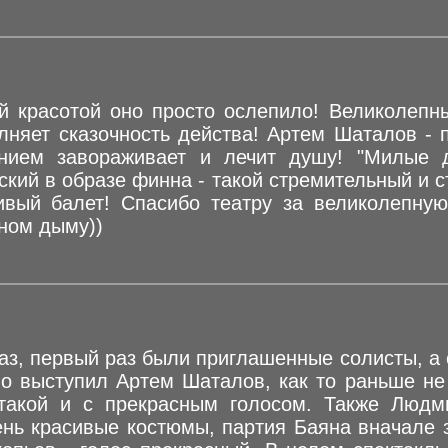
ей красотой оно просто ослепило! Великолеп
лняет сказочность действа! Артем Шаталов - 
нием завораживает и лечит душу! "Милые 
кий в образе финна - такой стремительный и 
ивый балет! Спасибо театру за великолепную
тном дыму))
аз, первый раз были приглашенные солисты, а 
 выступил Артем Шаталов, как то раньше не 
такой и с прекрасным голосом. Также Людм
ень красивые костюмы, партия Баяна вначале з