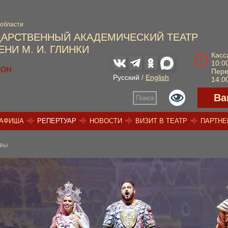
 области
ДАРСТВЕННЫЙ АКАДЕМИЧЕСКИЙ ТЕАТР
НИ М. И. ГЛИНКИ
Касс
10:00
зон
Пер
Русский
/
English
14:00
Ва
Поиск
АФИША
РЕПЕРТУАР
НОВОСТИ
ВИЗИТ В ТЕАТР
ПАРТН
вы