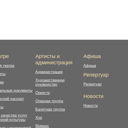
атре
Артисты и
Афиша
администрация
я театра
Афиша
Администрация
иты
Репертуар
Художественное
ии
Репертуар
руководство
альные документы
Оркестр
Новости
еский паспорт
Оперная труппа
Новости
ты
Балетная труппа
 качества услуг
Хор
ений культуры
Миманс
таты независимой