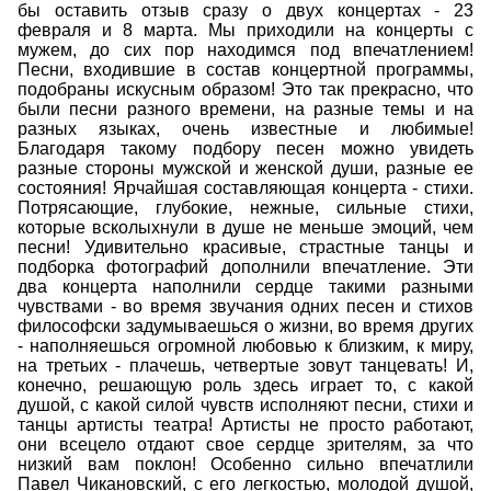
бы оставить отзыв сразу о двух концертах - 23
февраля и 8 марта. Мы приходили на концерты с
мужем, до сих пор находимся под впечатлением!
Песни, входившие в состав концертной программы,
подобраны искусным образом! Это так прекрасно, что
были песни разного времени, на разные темы и на
разных языках, очень известные и любимые!
Благодаря такому подбору песен можно увидеть
разные стороны мужской и женской души, разные ее
состояния! Ярчайшая составляющая концерта - стихи.
Потрясающие, глубокие, нежные, сильные стихи,
которые всколыхнули в душе не меньше эмоций, чем
песни! Удивительно красивые, страстные танцы и
подборка фотографий дополнили впечатление. Эти
два концерта наполнили сердце такими разными
чувствами - во время звучания одних песен и стихов
философски задумываешься о жизни, во время других
- наполняешься огромной любовью к близким, к миру,
на третьих - плачешь, четвертые зовут танцевать! И,
конечно, решающую роль здесь играет то, с какой
душой, с какой силой чувств исполняют песни, стихи и
танцы артисты театра! Артисты не просто работают,
они всецело отдают свое сердце зрителям, за что
низкий вам поклон! Особенно сильно впечатлили
Павел Чикановский, с его легкостью, молодой душой,