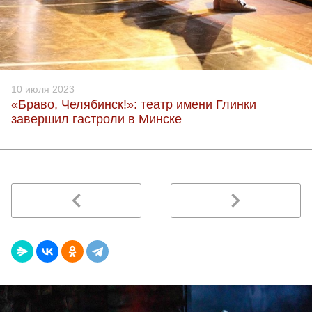
10 июля 2023
«Браво, Челябинск!»: театр имени Глинки
завершил гастроли в Минске
navigate_before
navigate_next