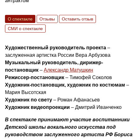
антрактом
О спектакле
Отзывы
Оставить отзыв
СМИ о спектакле
Художественный руководитель проекта
–
заслуженная артистка России Вера Арбузова
Музыкальный руководитель, дирижер-
постановщик
–
Александр Матушкин
Режиссер-постановщик
– Тимофей Соколов
Художник-постановщик, художник по костюмам
–
Мария Высотская
Художник по свету
– Роман Афанасьев
Художник видеопроекции
– Дмитрий Иванченко
В спектакле принимают участие воспитанники
Детской школы вокального искусства под
руководством заслуженного артиста РФ Бориса