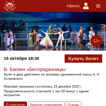
Афиша
12+
15 октября
18:30
Купить билет
В. Баскин «Бесприданница»
балет в двух действиях по мотивам одноименной пьесы А. Н.
Островского
Мировая премьера состоялась 18 декабря 2022 г.
Продолжительность спектакля 1 час 50 минут с одним
антрактом
О спектакле
Краткое содержание
Отзывы