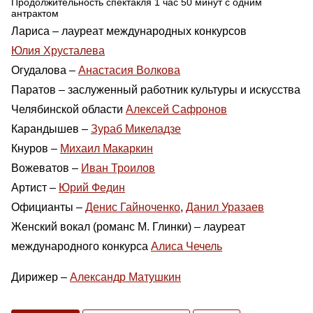
Продолжительность спектакля 1 час 50 минут с одним
антрактом
Лариса – лауреат международных конкурсов
Юлия Хрусталева
Огудалова –
Анастасия Волкова
Паратов – заслуженный работник культуры и искусства
Челябинской области
Алексей Сафронов
Карандышев –
Зураб Микеладзе
Кнуров –
Михаил Макаркин
Вожеватов –
Иван Троилов
Артист –
Юрий Федин
Официанты –
Денис Гайноченко
,
Данил Уразаев
Женский вокал (романс М. Глинки) – лауреат
международного конкурса
Алиса Чечель
Дирижер –
Александр Матушкин