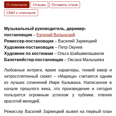
О спектакле
Отзывы
Оставить отзыв
СМИ о спектакле
Музыкальный руководитель, дирижер-
постановщик
–
Евгений Волынский
Режиссер-постановщик
– Василий Заржецкий
Художник-постановщик
– Петр Окунев
Художник по костюмам
– Ольга Шайшмелашвили
Балетмейстер-постановщик
– Оксана Малышева
Любовные интриги, яркие характеры, тонкий юмор и
хитросплетенный сюжет – «Марица» считается одним
из лучших сочинений Имре Кальмана. Написанное в
начале прошлого века, это произведение и сегодня
пользуется огромным успехом у публики, пленяя
красотой мелодий.
Режиссер Василий Заржецкий вывел на первый план