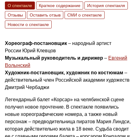
О спектакле
Краткое содержание
История спектакля
Отзывы
Оставить отзыв
СМИ о спектакле
Новости о спектакле
Хореограф-постановщик
– народный артист
России Юрий Клевцов
Музыкальный руководитель и дирижер
–
Евгений
Волынский
Художник-постановщик, художник по костюмам
–
действительный член Российской академии художеств
Дмитрий Чербаджи
Легендарный балет «Корсар» на челябинской сцене
получил новое прочтение. В спектакле появились
новые хореографические номера, а также новый
персонаж – предводительница пиратов Мария Линдси,
которая действительно жила в 18 веке. Судьба сводит
ее с главными героями балета – корсаром Конрадом и