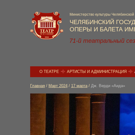
Министерство культуры Челябинской
ЧЕЛЯБИНСКИЙ ГОСУ
ОПЕРЫ И БАЛЕТА ИМЕ
71-й театральный се
О ТЕАТРЕ
АРТИСТЫ И АДМИНИСТРАЦИЯ
Главная
/
Март 2024
/
17 марта
/
Дж. Верди «Аида»