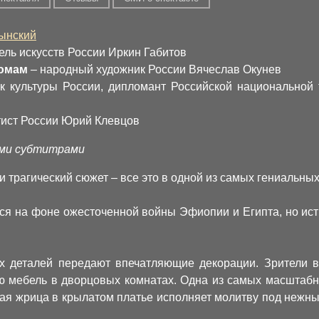
ынский
ль искусств России Иркин Габитов
тюмам
– народный художник России Вячеслав Окунев
к культуры России, дипломант Российской национальной
ист России Юрий Клевцов
ими субтитрами
и трагический сюжет – все это в одной из самых гениальны
ся на фоне ожесточенной войны Эфиопии и Египта, но исти
 деталей передают впечатляющие декорации. Зрители ви
ю мебель в дворцовых комнатах. Одна из самых масштабны
ная жрица в крылатом платье исполняет молитву под нежны