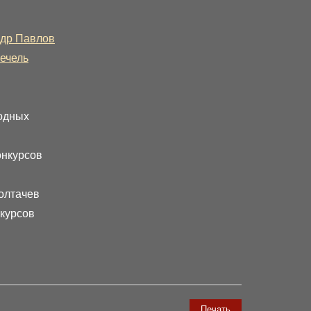
др Павлов
ечель
родных
онкурсов
олтачев
нкурсов
Печать