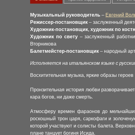
Музыкальный руководитель
–
Евгений Вол
Режиссер-постановщик
– заслуженный деяте
Художник-постановщик, художник по кос
Художник по свету
– заслуженный работни
Вторникова
Балетмейстер-постановщик
– народный арт
Исполняется на итальянском языке с русск
Восхитительная музыка, яркие образы героев 
Пронзительная история любви разворачивает
кара богов, ни даже смерть.
Атмосферу времен фараонов до мельчайших
роскошный трон царя, саркофаги и золочену
которой участвуют и солисты балета. Верхов
плане танцует богиня Исида.