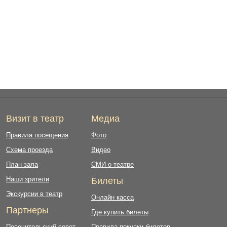
Визит в театр
Медиа
Правила посещения
Фото
Схема проезда
Видео
План зала
СМИ о театре
Наши зрители
Билеты
Экскурсии в театр
Онлайн касса
Партнеры
Где купить билеты
Попечительский совет
Правила покупки билетов