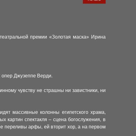
 театральной премии «Золотая маска» Ирина
х опер Джузеппе Верди.
нному чувству не страшны ни завистники, ни
дят массивные колонны египетского храма,
х картин спектакля – сцена богослужения, в
е переливы арфы, ей вторит хор, а на первом