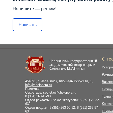
Напишите — решим!
Написать
О те
Челябинский государственный
академический театр оперы и
Истори
балета им. М.И.Глинки
Реквиз
454091, г. Челябинск, площадь Искусств, 1,
Ваканс
info@chelopera.ru
,
Приемная:
Офици
Секретарь:
secretar@chelopera.ru
8 (351) 263-12-93
Технич
Отдел рекламы и заказ экскурсий: 8 (351) 2-632-
632
Контак
Отдел продаж: 8 (351) 263-99-82, 8 (351) 263-87-
Оценка
63