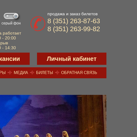
продажа и заказ билетов
8 (351) 263-87-63
серый фон
8 (351) 263-99-82
а работает
 - 20:00
ерыв
 - 14:30
кансии
Личный кабинет
ЕРЫ
МЕДИА
БИЛЕТЫ
ОБРАТНАЯ СВЯЗЬ