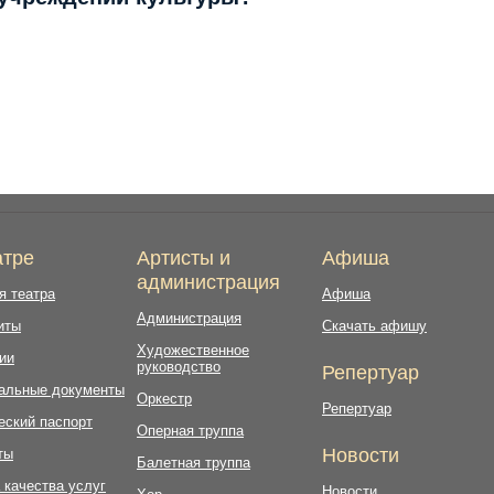
атре
Артисты и
Афиша
администрация
я театра
Афиша
Администрация
иты
Скачать афишу
Художественное
ии
руководство
Репертуар
альные документы
Оркестр
Репертуар
еский паспорт
Оперная труппа
Новости
ты
Балетная труппа
 качества услуг
Новости