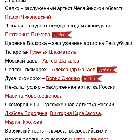
антрактом
Садко – заслуженный артист Челябинской области
Павел Чикановский
Любава – лауреат международных конкурсов
Екатерина Пыжова
дебют
Царевна Волхова – заслуженная артистка Республики
Татарстан
Гузелья Шахматова
Морской царь –
Артем Шаталов
Сопель, скоморох –
Александр Бабаев
дебют
Дуда, скоморох –
Борис Оношко
дебют
Нежата, гусляр – заслуженная артистка России
Марина Новокрещенова
Скоморошины – заслуженная артистка России
Любовь Бородина
,
Виктория Карабасова
,
Мария Фролова
Варяжский гость – лауреат всероссийских и
международных конкурсов
Виктор Кириллов