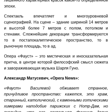
лишенного характерных красок какой-то определенной
эпохи.
Спектакль впечатляет и многоуровневой
сценографией. На сцене – здание шириной 14 метров
и высотой более 7 метров с полом, потолком и
стенами. Сложнейшие декорации трансформируются
то в постапокалиптическое пространство, то в
рыночную площадь, то в ад.
Опера «Фауст» – это мистическая и иносказательная
притча, в центре которой философский смысл сюжета
и завораживающая музыка Шарля Гуно.
Александр Матусевич, «
Opera
News»:
«Фауст» Василевой обживает странное,
причудливое пространство: кажется, это храм,
старинный, католический, с каменными готическими
химерами наподобие парижских с Нотр-Дам, но