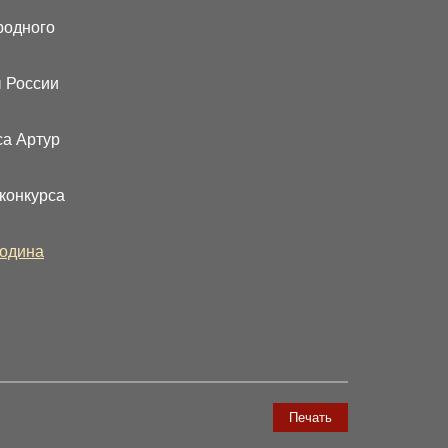
родного
ы России
са Артур
конкурса
одина
Печать