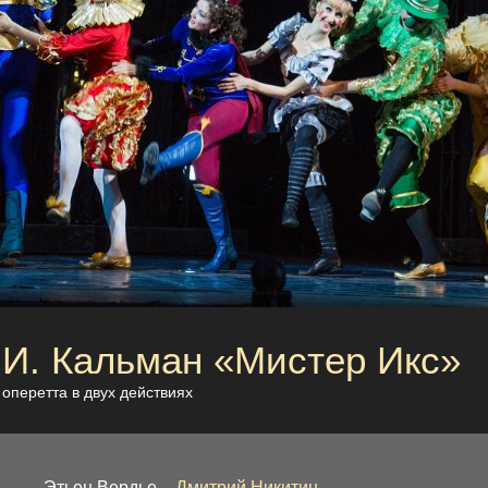
И. Кальман «Мистер Икс»
оперетта в двух действиях
Этьен Вердье –
Дмитрий Никитин