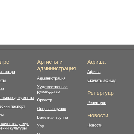
атре
Артисты и
Афиша
администрация
я театра
Афиша
Администрация
иты
Скачать афишу
Художественное
ии
руководство
Репертуар
альные документы
Оркестр
Репертуар
еский паспорт
Оперная труппа
Новости
ты
Балетная труппа
 качества услуг
Новости
Хор
ений культуры