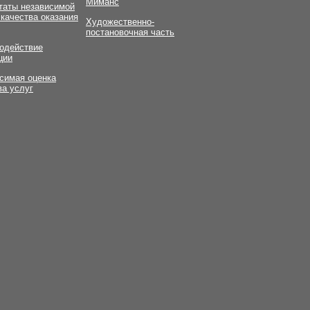
Миманс
таты независимой
 качества оказания
Художественно-
постановочная часть
одействие
ции
симая оценка
ва услуг