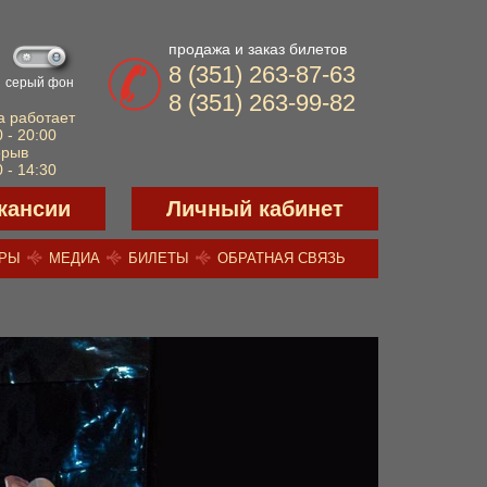
продажа и заказ билетов
8 (351) 263-87-63
серый фон
8 (351) 263-99-82
а работает
 - 20:00
ерыв
 - 14:30
кансии
Личный кабинет
ЕРЫ
МЕДИА
БИЛЕТЫ
ОБРАТНАЯ СВЯЗЬ