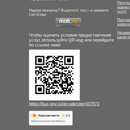
Резуль
оценки
Нашли опечатку?
Выделите текст
и нажмите
услуг
Ctrl+Enter
Против
корруп
Незави
Чтобы оценить условия предоставления
качест
услуг, используйте QR-код или перейдите
по ссылке ниже
https://bus.gov.ru/qrcode/rate/437973