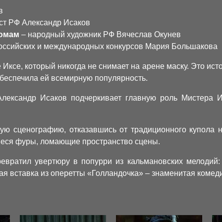
в
ст РФ Александр Исаков
тюмам
– народный художник РФ Вячеслав Окунев
оссийских и международных конкурсов Мария Большакова
Иксе, который никогда не снимает на арене маску. Это исто
беспечила ей всемирную популярность.
Александр Исаков подчеркивает главную роль Мистера И
ую сценографию, отказавшись от традиционного купола н
иеся фуры, ломающие пространство сцены.
вратил увертюру в попурри из кальмановских мелодий:
кая вставка из оперетты «Голландочка» – знаменитая коме