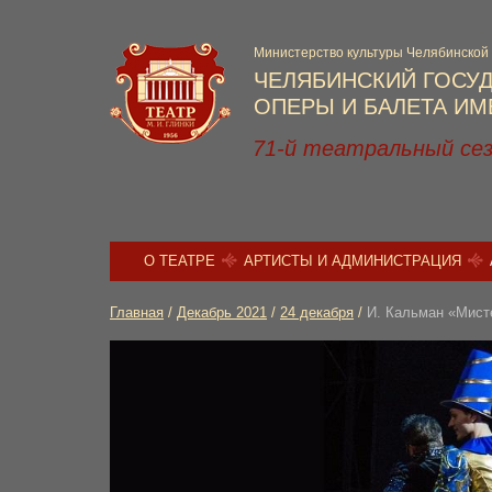
Министерство культуры Челябинской
ЧЕЛЯБИНСКИЙ ГОСУ
ОПЕРЫ И БАЛЕТА ИМЕ
71-й театральный се
О ТЕАТРЕ
АРТИСТЫ И АДМИНИСТРАЦИЯ
Главная
/
Декабрь 2021
/
24 декабря
/
И. Кальман «Мист