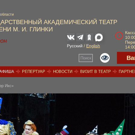
 области
ДАРСТВЕННЫЙ АКАДЕМИЧЕСКИЙ ТЕАТР
НИ М. И. ГЛИНКИ
Касс
10:00
зон
Пер
Русский
/
English
14:00
Ва
Поиск
АФИША
РЕПЕРТУАР
НОВОСТИ
ВИЗИТ В ТЕАТР
ПАРТН
ер Икс»