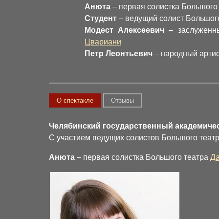
Анюта
– первая солистка Большого
Студент
– ведущий солист Большог
Модест Алексеевич
– заслуженн
Цвариани
Петр Леонтьевич
– народный арти
О спектакле
Отзывы
Челябинский государственный академическ
С участием ведущих солистов Большого теат
Анюта
– первая солистка Большого театра
Да