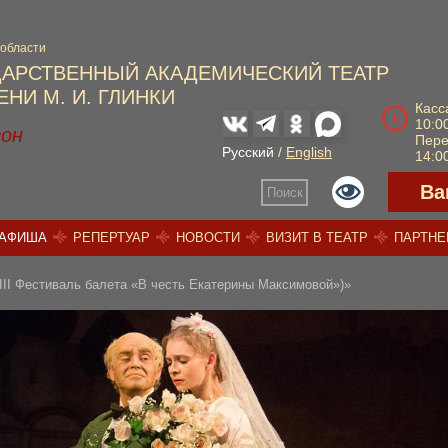
 области
ДАРСТВЕННЫЙ АКАДЕМИЧЕСКИЙ ТЕАТР
НИ М. И. ГЛИНКИ
Касс
10:00
зон
Пер
Русский
/
English
14:00
Ва
Поиск
АФИША
РЕПЕРТУАР
НОВОСТИ
ВИЗИТ В ТЕАТР
ПАРТН
II Фестиваль балета «В честь Екатерины Максимовой»)»