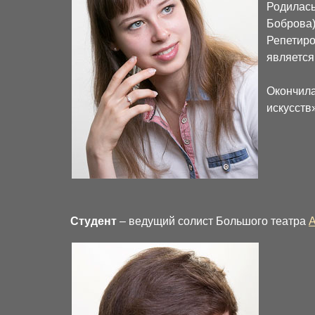
Родилась
Боброва)
Репетиро
являетс
Окончила
искусств
Студент
– ведущий солист Большого театра
А