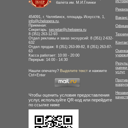
Истори
балета им. М.И.Глинки
Реквиз
454091, г. Челябинск, площадь Искусств, 1,
Ваканс
info@chelopera.ru
,
Приемная:
Офици
Секретарь:
secretar@chelopera.ru
8 (351) 263-12-93
Технич
Отдел рекламы и заказ экскурсий: 8 (351) 2-632-
632
Контак
Отдел продаж: 8 (351) 263-99-82, 8 (351) 263-87-
Оценка
63
учрежд
Касса работает: 10:00 - 20:00
Перерыв: 14:00 - 14:30
Резуль
оценки
Нашли опечатку?
Выделите текст
и нажмите
услуг
Ctrl+Enter
Против
корруп
Незави
Чтобы оценить условия предоставления
качест
услуг, используйте QR-код или перейдите
по ссылке ниже