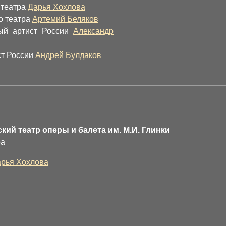
 театра
Дарья Хохлова
о театра
Артемий Беляков
ый артист России
Александр
ст России
Андрей Булдаков
ий театр оперы и балета им. М.И. Глинки
ра
рья Хохлова