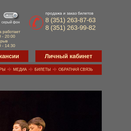
продажа и заказ билетов
8 (351) 263-87-63
серый фон
8 (351) 263-99-82
а работает
 - 20:00
ерыв
 - 14:30
кансии
Личный кабинет
ЕРЫ
МЕДИА
БИЛЕТЫ
ОБРАТНАЯ СВЯЗЬ