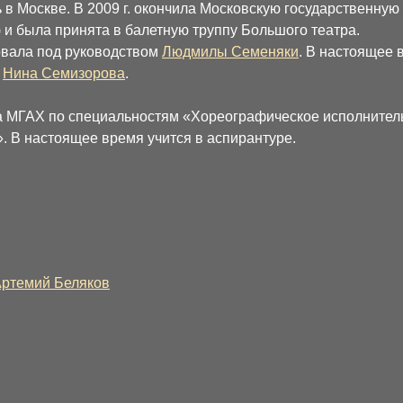
 в Москве. В 2009 г. окончила Московскую государственну
 и была принята в балетную труппу Большого театра.
вала под руководством
Людмилы Семеняки
. В настоящее 
я
Нина Семизорова
.
 МГАХ по специальностям «Хореографическое исполнител
». В настоящее время учится в аспирантуре.
ртемий Беляков