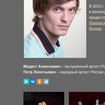
В 2010 г
в балетн
предосто
Лавровс
Ветров
.
Модест Алексеевич
– заслуженный артист Р
Петр Леонтьевич
– народный артист России