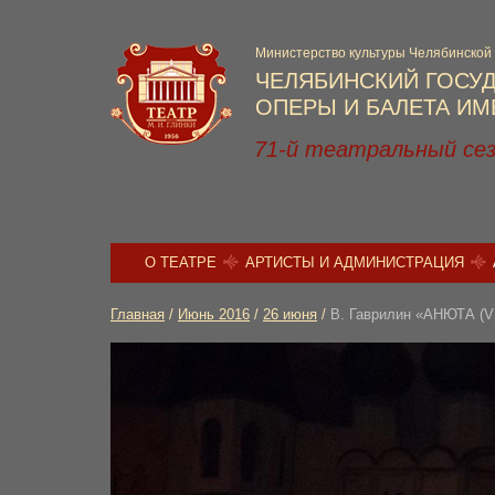
Министерство культуры Челябинской
ЧЕЛЯБИНСКИЙ ГОСУ
ОПЕРЫ И БАЛЕТА ИМЕ
71-й театральный се
О ТЕАТРЕ
АРТИСТЫ И АДМИНИСТРАЦИЯ
Главная
/
Июнь 2016
/
26 июня
/
В. Гаврилин «АНЮТА (VI