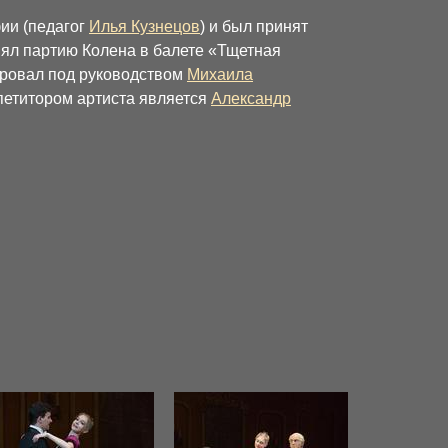
ии (педагог
Илья Кузнецов
) и был принят
нял партию Колена в балете «Тщетная
ировал под руководством
Михаила
петитором артиста является
Александр