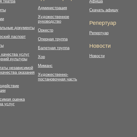
я театра
Афиша
Администрация
иты
Скачать афишу
Художественное
ии
руководство
Репертуар
альные документы
Оркестр
Репертуар
еский паспорт
Оперная труппа
Новости
ты
Балетная труппа
 качества услуг
Новости
Хор
ений культуры
Миманс
таты независимой
 качества оказания
Художественно-
постановочная часть
одействие
ции
симая оценка
ва услуг