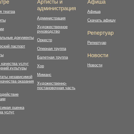
атре
Артисты и
Афиша
администрация
я театра
Афиша
Администрация
иты
Скачать афишу
Художественное
ии
руководство
Репертуар
альные документы
Оркестр
Репертуар
еский паспорт
Оперная труппа
Новости
ты
Балетная труппа
 качества услуг
Новости
Хор
ений культуры
Миманс
таты независимой
 качества оказания
Художественно-
постановочная часть
одействие
ции
симая оценка
ва услуг