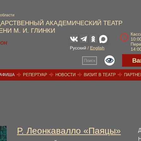
 области
ДАРСТВЕННЫЙ АКАДЕМИЧЕСКИЙ ТЕАТР
НИ М. И. ГЛИНКИ
Касс
10:00
зон
Пер
Русский
/
English
14:00
Ва
Поиск
АФИША
РЕПЕРТУАР
НОВОСТИ
ВИЗИТ В ТЕАТР
ПАРТН
Р. Леонкавалло «Паяцы»
Д
Н