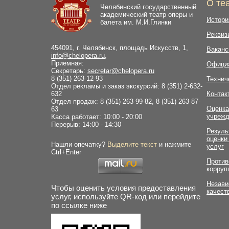
О те
Челябинский государственный
академический театр оперы и
Истори
балета им. М.И.Глинки
Реквиз
454091, г. Челябинск, площадь Искусств, 1,
Ваканс
info@chelopera.ru
,
Приемная:
Офици
Секретарь:
secretar@chelopera.ru
8 (351) 263-12-93
Технич
Отдел рекламы и заказ экскурсий: 8 (351) 2-632-
632
Контак
Отдел продаж: 8 (351) 263-99-82, 8 (351) 263-87-
Оценка
63
учрежд
Касса работает: 10:00 - 20:00
Перерыв: 14:00 - 14:30
Резуль
оценки
Нашли опечатку?
Выделите текст
и нажмите
услуг
Ctrl+Enter
Против
корруп
Незави
Чтобы оценить условия предоставления
качест
услуг, используйте QR-код или перейдите
по ссылке ниже