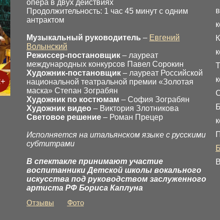
опера в двух действиях
в
Продолжительность: 1 час 45 минут с одним
антрактом
к
Музыкальный руководитель
–
Евгений
К
Волынский
к
Режиссер-постановщик
– лауреат
международных конкурсов Павел Сорокин
Т
Художник-постановщик
– лауреат Российской
к
2+
национальной театральной премии «Золотая
маска» Степан Зограбян
Художник по костюмам
– София Зограбян
Б
Художник видео
– Виктория Злотникова
Световое решение
– Роман Прецер
к
П
Исполняется на итальянском языке с русскими
субтитрами
В спектакле принимают участие
В
воспитанники Детской школы вокального
искусства под руководством заслуженного
артиста РФ Бориса Каплуна
Отзывы
Фото