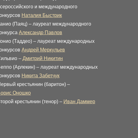
сероссийского и международного
онкурсов
Наталия Быстрик
анио (Паяц) – лауреат международного
онкурса
Александр Павлов
онио (Таддео) – лауреат международных
онкурсов
Андрей Меркульев
Сильвио –
Дмитрий Никитин
еппо (Арлекин) – лауреат международных
онкурсов
Никита Забетчук
ервый крестьянин (баритон) –
Борис Оношко
торой крестьянин (тенор) –
Иван Даммер