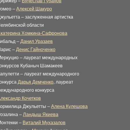
Дирижер –
Вячеслав Губанов
Ромео –
Алексей Шакуро
жульетта – заслуженная артистка
елябинской области
катерина Хомкина-Сафронова
ибальд –
Данил Уразаев
Парис –
Денис Гайноченко
еркуцио – лауреат международных
онкурсов Кубаныч Шамакеев
апулетти – лауреат международного
онкурса
Дарья Демченко
, лауреат
еждународного конкурса
лександр Кочетков
ормилица Джульетты –
Алена Кулешова
озалина –
Ландыш Якиева
онтекки –
Виталий Мухазалов