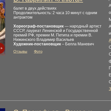
А
балет в двух действиях
о
Продолжительность: 2 часа 10 минут с одним
антрактом
М
Хореограф-постановщик
— народный артист
А
СССР, лауреат Ленинской и Государственной
и
премий РФ, премии М. Петипа и премии В.
Нижинского Владимир Васильев
Художник-постановщик
– Белла Маневич
С
2+
Отзывы
Фото
С
ф
П
Е
З