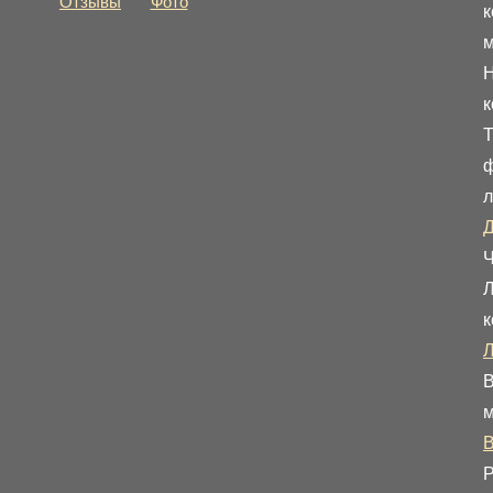
Отзывы
Фото
к
м
Н
к
Т
ф
л
Д
Ч
Л
к
В
м
В
Р