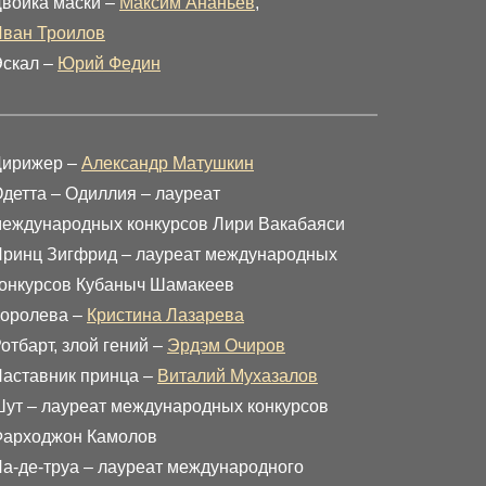
войка маски –
Максим Ананьев
,
ван Троилов
скал –
Юрий Федин
Дирижер –
Александр Матушкин
детта – Одиллия – лауреат
еждународных конкурсов Лири Вакабаяси
ринц Зигфрид – лауреат международных
онкурсов Кубаныч Шамакеев
оролева –
Кристина Лазарева
отбарт, злой гений –
Эрдэм Очиров
аставник принца –
Виталий Мухазалов
ут – лауреат международных конкурсов
Фарходжон Камолов
а-де-труа – лауреат международного