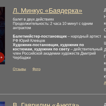
Л. Минкус «Баядерка»
Д
Н
балет в двух действиях
к
Продолжительность: 2 часа 10 минут с одним
антрактом
С
Балетмейстер-постановщик
– народный артист
м
РФ Юрий Клевцов
Художник-постановщик, художник по
костюмам, художник по свету
– действительный
Д
член Российской академии художеств Дмитрий
Г
2+
Чербаджи
к
Отзывы
Фото
В
к
В. Гаврилин «Анюта»