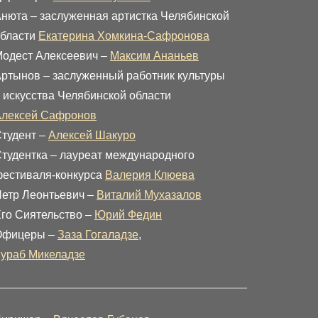
нюта – заслуженная артистка Челябинской
бласти
Екатерина Хомкина-Сафронова
одест Алексеевич –
Максим Ананьев
ртынов – заслуженный работник культуры
 искусства Челябинской области
Алексей Сафронов
тудент –
Алексей Шакуро
тудентка – лауреат международного
естиваля-конкурса
Валерия Клюева
етр Леонтьевич –
Виталий Мухазалов
го Сиятельство –
Юрий Федин
Офицеры –
Заза Гогаладзе
,
ураб Микеладзе