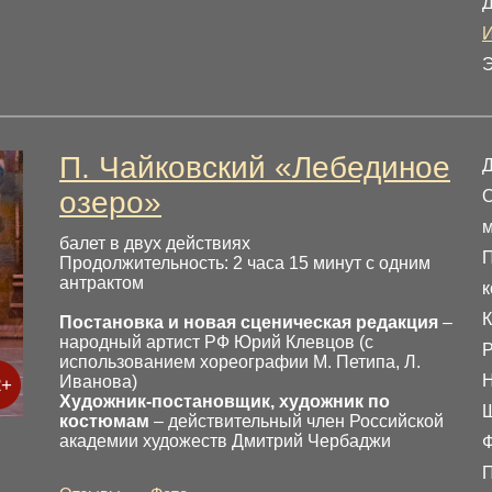
Д
И
Э
П. Чайковский «Лебединое
озеро»
О
м
балет в двух действиях
П
Продолжительность: 2 часа 15 минут с одним
антрактом
к
К
Постановка и новая сценическая редакция
–
народный артист РФ Юрий Клевцов (с
Р
использованием хореографии М. Петипа, Л.
Н
Иванова)
2+
Художник-постановщик, художник по
Ш
костюмам
– действительный член Российской
академии художеств Дмитрий Чербаджи
П