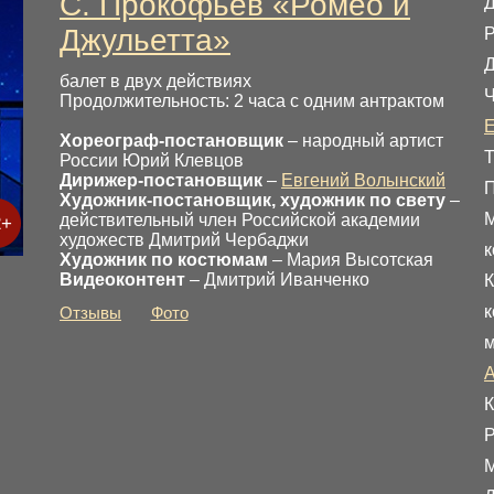
С. Прокофьев «Ромео и
Джульетта»
Д
балет в двух действиях
Ч
Продолжительность: 2 часа с одним антрактом
Е
Хореограф-постановщик
– народный артист
Т
России Юрий Клевцов
Дирижер-постановщик
–
Евгений Волынский
Художник-постановщик, художник по свету
–
М
действительный член Российской академии
2+
художеств Дмитрий Чербаджи
к
Художник по костюмам
– Мария Высотская
Видеоконтент
– Дмитрий Иванченко
К
к
Отзывы
Фото
м
А
К
Р
М