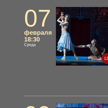
07
февраля
18:30
Среда
1