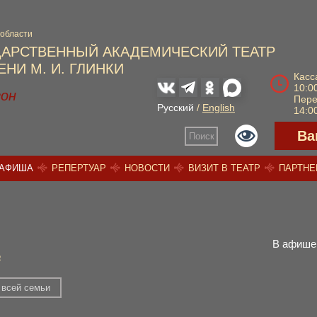
 области
ДАРСТВЕННЫЙ АКАДЕМИЧЕСКИЙ ТЕАТР
НИ М. И. ГЛИНКИ
Касс
10:00
зон
Пер
Русский
/
English
14:00
Ва
Поиск
АФИША
РЕПЕРТУАР
НОВОСТИ
ВИЗИТ В ТЕАТР
ПАРТН
В афише 
ь
 всей семьи