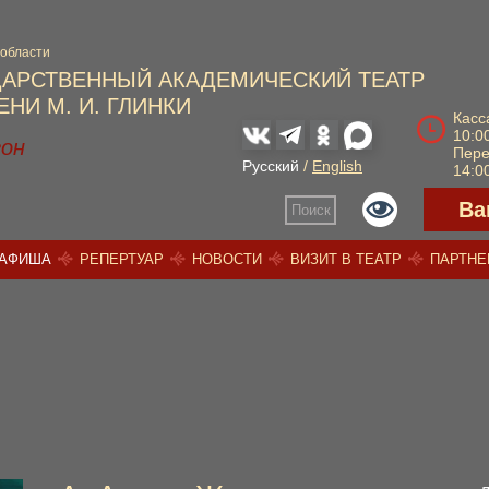
 области
ДАРСТВЕННЫЙ АКАДЕМИЧЕСКИЙ ТЕАТР
НИ М. И. ГЛИНКИ
Касс
10:00
зон
Пер
Русский
/
English
14:00
Ва
Поиск
АФИША
РЕПЕРТУАР
НОВОСТИ
ВИЗИТ В ТЕАТР
ПАРТН