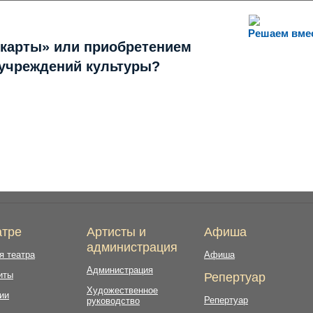
Решаем вме
 карты» или приобретением
 учреждений культуры?
атре
Артисты и
Афиша
администрация
я театра
Афиша
Администрация
иты
Репертуар
Художественное
ии
Репертуар
руководство