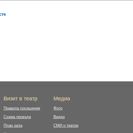
сте
Визит в театр
Медиа
Правила посещения
Фото
Схема проезда
Видео
План зала
СМИ о театре