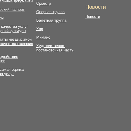
альные документы
Оркестр
Новости
еский паспорт
Оперная труппа
Новости
ты
Балетная труппа
 качества услуг
Хор
ений культуры
Миманс
таты независимой
 качества оказания
Художественно-
постановочная часть
одействие
ции
симая оценка
ва услуг