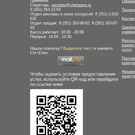
Приемная:
Офици
Секретарь:
secretar@chelopera.ru
8 (351) 263-12-93
Технич
Отдел рекламы и заказ экскурсий: 8 (351) 2-632-
632
Контак
Отдел продаж: 8 (351) 263-99-82, 8 (351) 263-87-
Оценка
63
учрежд
Касса работает: 10:00 - 20:00
Перерыв: 14:00 - 14:30
Резуль
оценки
Нашли опечатку?
Выделите текст
и нажмите
услуг
Ctrl+Enter
Против
корруп
Незави
Чтобы оценить условия предоставления
качест
услуг, используйте QR-код или перейдите
по ссылке ниже