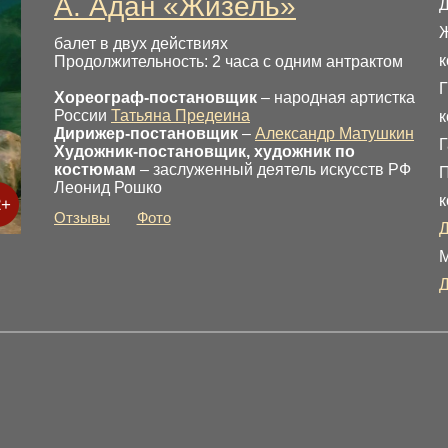
А. Адан «Жизель»
Д
Ж
балет в двух действиях
к
Продолжительность: 2 часа с одним антрактом
Г
Хореограф-постановщик
– народная артистка
России
Татьяна Предеина
к
Дирижер-постановщик
–
Александр Матушкин
Г
Художник-постановщик, художник по
костюмам
– заслуженный деятель искусств РФ
П
Леонид Рошко
к
2+
Отзывы
Фото
Д
М
Д