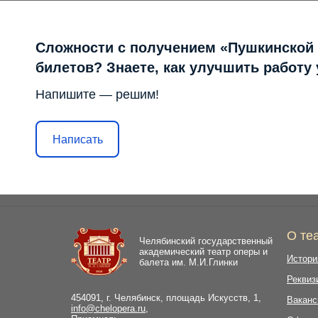
Сложности с получением «Пушкинской
билетов? Знаете, как улучшить работу
Напишите — решим!
Написать
О те
Челябинский государственный
академический театр оперы и
Истори
балета им. М.И.Глинки
Реквиз
454091, г. Челябинск, площадь Искусств, 1,
Ваканс
info@chelopera.ru
,