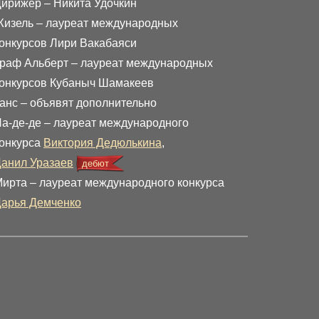
ирижер – Никита Удочкин
изель – лауреат международных
онкурсов Лири Вакабаяси
раф Альберт – лауреат международных
онкурсов Кубаныч Шамакеев
анс – объявят дополнительно
а-де-де – лауреат международного
онкурса
Виктория Дедюлькина
,
анил Уразаев
дебют
ирта – лауреат международного конкурса
арья Демченко