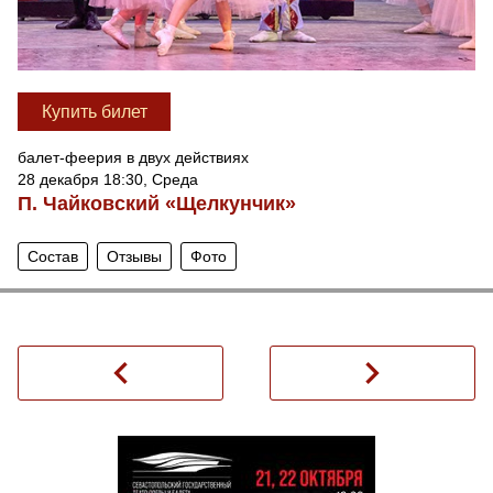
Купить билет
балет-феерия в двух действиях
28 декабря 18:30, Среда
П. Чайковский «Щелкунчик»
Состав
Отзывы
Фото
navigate_before
navigate_next