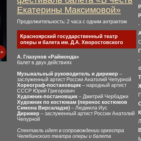
Екатерины Максимовой»
Продолжительность: 2 часа с одним антрактом
-
Красноярский государственный театр
О
оперы и балета им. Д.А. Хворостовского
Г
2+
А. Глазунов «Раймонда»
-
балет в двух действиях
Музыкальный руководитель и дирижер
–
Т
заслуженный артист России Анатолий Чепурной
Хореограф-постановщик
– народный артист
СССР Юрий Григорович
Художник-постановщик
– Дмитрий Чербаджи
Художник по костюмам (перенос костюмов
Симона Вирсаладзе)
– Людмила Иус
К
Дирижер
– заслуженный артист России Анатолий
Чепурной
Л
В
Спектакль идет в сопровождении оркестра
Челябинского театра оперы и балета