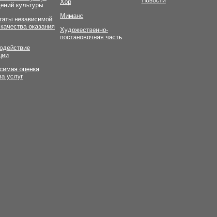
Новости
Хор
ений культуры
Миманс
таты независимой
 качества оказания
Художественно-
постановочная часть
одействие
ции
симая оценка
ва услуг