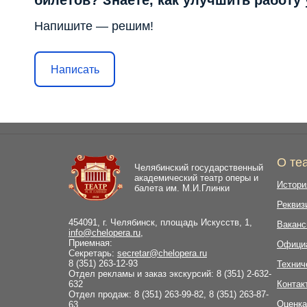
билетов? Знаете, как улучшить работу
Напишите — решим!
Написать
О те
Челябинский государственный
академический театр оперы и
Истори
балета им. М.И.Глинки
Реквиз
454091, г. Челябинск, площадь Искусств, 1,
Ваканс
info@chelopera.ru
,
Приемная:
Офици
Секретарь:
secretar@chelopera.ru
8 (351) 263-12-93
Технич
Отдел рекламы и заказ экскурсий: 8 (351) 2-632-
632
Контак
Отдел продаж: 8 (351) 263-99-82, 8 (351) 263-87-
Оценка
63