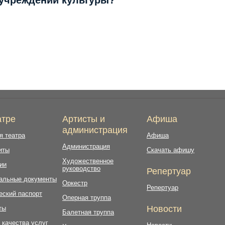
 учреждений культуры?
атре
Артисты и
Афиша
администрация
я театра
Афиша
Администрация
иты
Скачать афишу
Художественное
ии
руководство
Репертуар
альные документы
Оркестр
Репертуар
еский паспорт
Оперная труппа
Новости
ты
Балетная труппа
 качества услуг