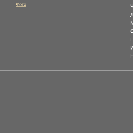
Фото
Д
М
Г
Н