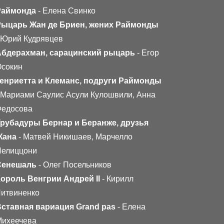
Раймонда
- Елена Свинко
Рыцарь Жан де Бриен, жених Раймонды
 Юрий Кудрявцев
Абдерахман, сарацинский рыцарь
- Егор
сокин
енриетта и Клеманс, подруги Раймонды
 Мариами Саулис Асули Кулошвили, Анна
Федосова
рубадуры Бернар и Беранже, друзья
Жана
- Матвей Никишаев, Марчелло
Пелиццони
Сенешаль
- Олег Посельников
ороль Венгрии Андрей II
- Кирилл
итвиненко
ставная вариация Grand pas
- Елена
Михеечева