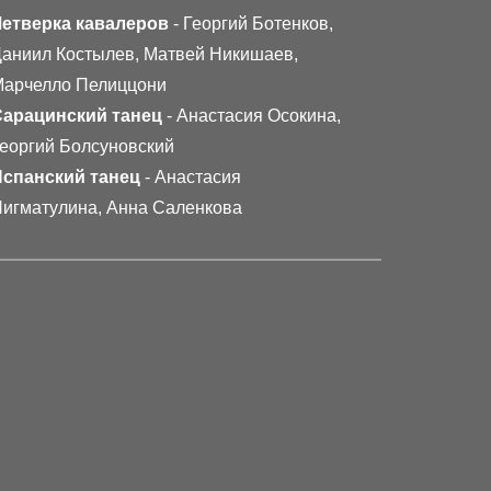
Четверка кавалеров
- Георгий Ботенков,
аниил Костылев, Матвей Никишаев,
арчелло Пелиццони
Сарацинский танец
- Анастасия Осокина,
еоргий Болсуновский
Испанский танец
- Анастасия
игматулина, Анна Саленкова