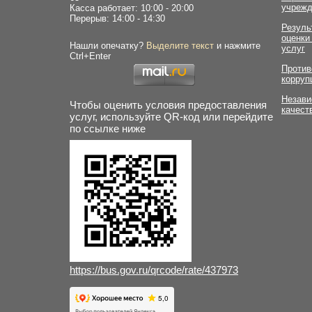
учрежд
Касса работает: 10:00 - 20:00
Перерыв: 14:00 - 14:30
Резуль
оценки
Нашли опечатку?
Выделите текст
и нажмите
услуг
Ctrl+Enter
Против
корруп
Незави
Чтобы оценить условия предоставления
качест
услуг, используйте QR-код или перейдите
по ссылке ниже
https://bus.gov.ru/qrcode/rate/437973