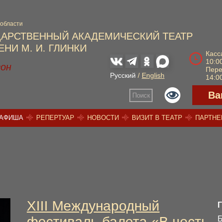
 области
ДАРСТВЕННЫЙ АКАДЕМИЧЕСКИЙ ТЕАТР
НИ М. И. ГЛИНКИ
Касс
10:00
зон
Пер
Русский
/
English
14:00
Ва
Поиск
АФИША
РЕПЕРТУАР
НОВОСТИ
ВИЗИТ В ТЕАТР
ПАРТН
XIII Международный
фестиваль балета «В честь
Б