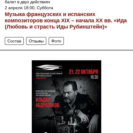
балет в двух действиях
2 апреля 18:00, Суббота
Музыка французских и испанских
композиторов конца XIX – начала XX вв. «Ида
(Любовь и страсть Иды Рубинштейн)»
Состав
Отзывы
Фото