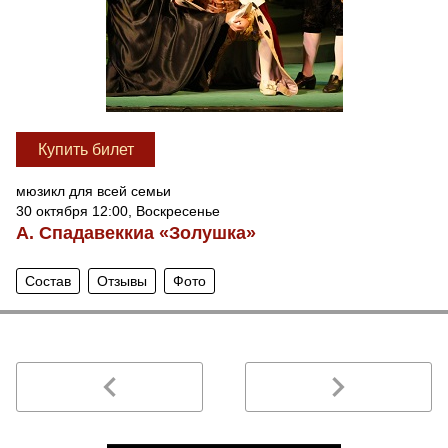
Купить билет
мюзикл для всей семьи
30 октября 12:00, Воскресенье
А. Спадавеккиа «Золушка»
Состав
Отзывы
Фото
navigate_before
navigate_next