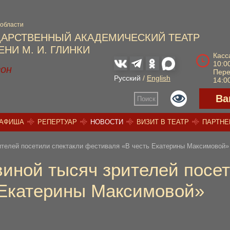
 области
ДАРСТВЕННЫЙ АКАДЕМИЧЕСКИЙ ТЕАТР
НИ М. И. ГЛИНКИ
Касс
10:00
зон
Пер
Русский
/
English
14:00
Ва
Поиск
АФИША
РЕПЕРТУАР
НОВОСТИ
ВИЗИТ В ТЕАТР
ПАРТН
ителей посетили спектакли фестиваля «В честь Екатерины Максимовой»
виной тысяч зрителей посе
 Екатерины Максимовой»