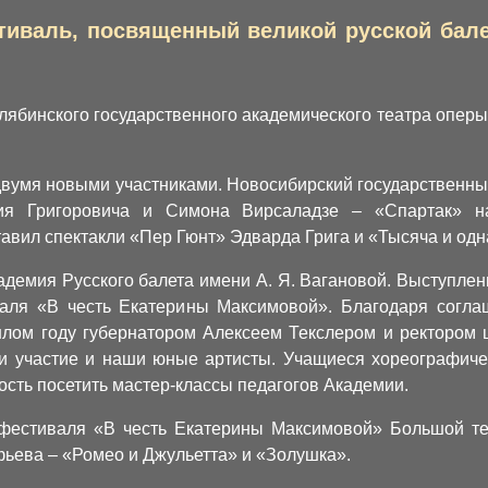
иваль, посвященный великой русской балер
ябинского государственного академического театра оперы 
 двумя новыми участниками. Новосибирский государственны
ия Григоровича и Симона Вирсаладзе – «Спартак» н
тавил спектакли «Пер Гюнт» Эдварда Грига и «Тысяча и одн
емия Русского балета имени А. Я. Вагановой. Выступле
валя «В честь Екатерины Максимовой». Благодаря согла
шлом году губернатором Алексеем Текслером и ректором
и участие и наши юные артисты. Учащиеся хореографиче
ость посетить мастер-классы педагогов Академии.
естиваля «В честь Екатерины Максимовой» Большой теа
ьева – «Ромео и Джульетта» и «Золушка».