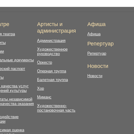
атре
Артисты и
Афиша
администрация
я театра
Афиша
Администрация
иты
Репертуар
Художественное
ии
Репертуар
руководство
альные документы
Оркестр
Новости
еский паспорт
Оперная труппа
Новости
ты
Балетная труппа
 качества услуг
Хор
ений культуры
Миманс
таты независимой
 качества оказания
Художественно-
постановочная часть
одействие
ции
симая оценка