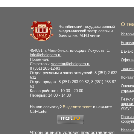
О те
Челябинский государственный
академический театр оперы и
Истори
балета им. М.И.Глинки
Реквиз
454091, г. Челябинск, площадь Искусств, 1,
Ваканс
info@chelopera.ru
,
Приемная:
Офици
Секретарь:
secretar@chelopera.ru
8 (351) 263-12-93
Технич
Отдел рекламы и заказ экскурсий: 8 (351) 2-632-
632
Контак
Отдел продаж: 8 (351) 263-99-82, 8 (351) 263-87-
Оценка
63
учрежд
Касса работает: 10:00 - 20:00
Перерыв: 14:00 - 14:30
Резуль
оценки
Нашли опечатку?
Выделите текст
и нажмите
услуг
Ctrl+Enter
Против
корруп
Незави
Чтобы оценить условия предоставления