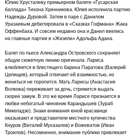
Юлию Хрусталеву премьерном балете «Гусарская
баллада» Тихона Хренникова. Юлия исполнила партию
Надежды Дуровой. Затем в паре с Данилом
Уразаевым дебютировала в «Сказках Гофмана» Жака
Оффенбаха. И совсем недавно она и Данил ввелись
на главные партии в «Жизели» Адольфа Адана.
Балет по пьесе Александра Островского сохраняет
общую сюжетную линию оригинала. Лариса
влюбляется в блестящего барина Паратова (Валерий
Целищев), который отвечает ей взаимностью, но
жениться не торопится. Мать Ларисы (Анастасия
Волкова) переживает за дочь, стремится выдать
скорее замуж. В это же время Ларисе признается в
любви небогатый чиновник Карандышев (Зураб
Микеладзе). Знаки внимания юной красавице
оказывают и представители местного купечества
Кнуров (Виталий Мухазалов) и Вожеватов (Иван
Троилов). Несомненно, внимание публики привлекает