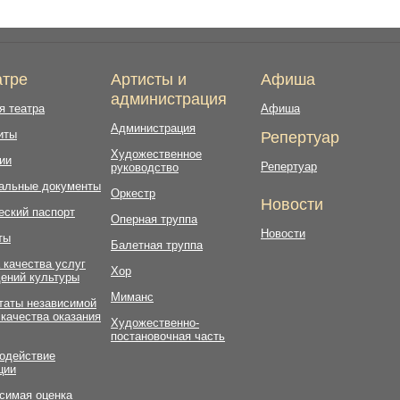
атре
Артисты и
Афиша
администрация
я театра
Афиша
Администрация
иты
Репертуар
Художественное
ии
Репертуар
руководство
альные документы
Оркестр
Новости
еский паспорт
Оперная труппа
Новости
ты
Балетная труппа
 качества услуг
Хор
ений культуры
Миманс
таты независимой
 качества оказания
Художественно-
постановочная часть
одействие
ции
симая оценка