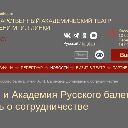
 области
ДАРСТВЕННЫЙ АКАДЕМИЧЕСКИЙ ТЕАТР
НИ М. И. ГЛИНКИ
Касс
10:00
зон
Пер
Русский
/
English
14:00
Ва
Поиск
АФИША
РЕПЕРТУАР
НОВОСТИ
ВИЗИТ В ТЕАТР
ПАРТН
сского балета имени А. Я. Вагановой договорись о сотрудничестве
 и Академия Русского балет
ь о сотрудничестве