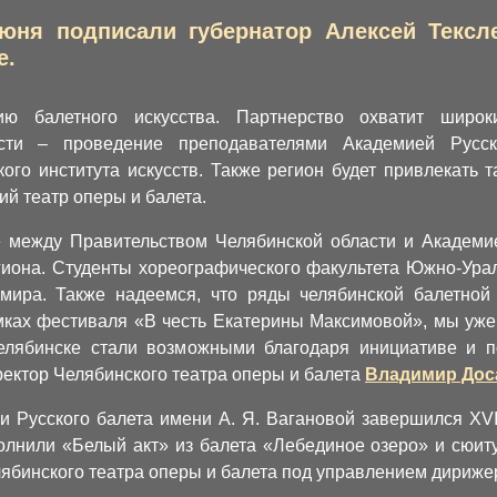
юня подписали губернатор Алексей Тексл
е.
ю балетного искусства. Партнерство охватит широк
сти – проведение преподавателями Академией Русск
ого института искусств. Также регион будет привлекать 
й театр оперы и балета.
 между Правительством Челябинской области и Академие
гиона. Студенты хореографического факультета Южно-Ураль
мира. Также надеемся, что ряды челябинской балетной
мках фестиваля «В честь Екатерины Максимовой», мы уже
елябинске стали возможными благодаря инициативе и п
ректор Челябинского театра оперы и балета
Владимир Дос
 Русского балета имени А. Я. Вагановой завершился XV
лнили «Белый акт» из балета «Лебединое озеро» и сюиту
ябинского театра оперы и балета под управлением дириже