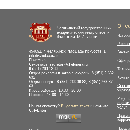
О те
Челябинский государственный
академический театр оперы и
Истори
балета им. М.И.Глинки
Реквиз
454091, г. Челябинск, площадь Искусств, 1,
Ваканс
info@chelopera.ru
,
Приемная:
Офици
Секретарь:
secretar@chelopera.ru
8 (351) 263-12-93
Технич
Отдел рекламы и заказ экскурсий: 8 (351) 2-632-
632
Контак
Отдел продаж: 8 (351) 263-99-82, 8 (351) 263-87-
Оценка
63
учрежд
Касса работает: 10:00 - 20:00
Перерыв: 14:00 - 14:30
Резуль
оценки
Нашли опечатку?
Выделите текст
и нажмите
услуг
Ctrl+Enter
Против
корруп
Незави