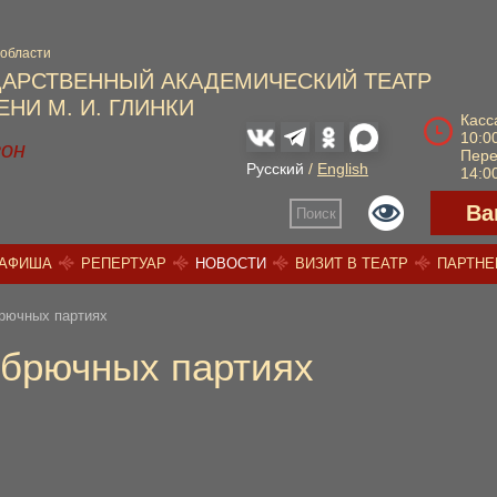
 области
ДАРСТВЕННЫЙ АКАДЕМИЧЕСКИЙ ТЕАТР
НИ М. И. ГЛИНКИ
Касс
10:00
зон
Пер
Русский
/
English
14:00
Ва
Поиск
АФИША
РЕПЕРТУАР
НОВОСТИ
ВИЗИТ В ТЕАТР
ПАРТН
рючных партиях
 брючных партиях