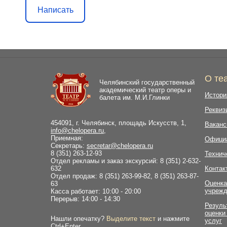
Написать
О те
Челябинский государственный
академический театр оперы и
Истори
балета им. М.И.Глинки
Реквиз
454091, г. Челябинск, площадь Искусств, 1,
Ваканс
info@chelopera.ru
,
Приемная:
Офици
Секретарь:
secretar@chelopera.ru
8 (351) 263-12-93
Технич
Отдел рекламы и заказ экскурсий: 8 (351) 2-632-
632
Контак
Отдел продаж: 8 (351) 263-99-82, 8 (351) 263-87-
Оценка
63
учрежд
Касса работает: 10:00 - 20:00
Перерыв: 14:00 - 14:30
Резуль
оценки
Нашли опечатку?
Выделите текст
и нажмите
услуг
Ctrl+Enter