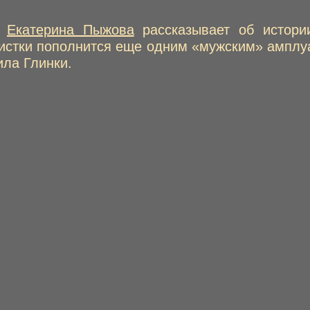
в
Екатерина Пыжова
рассказывает об истори
тистки пополнится еще одним «мужским» амплуа
ила Глинки.