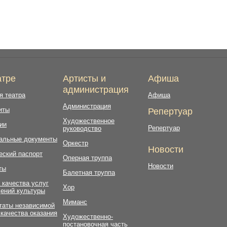
атре
Артисты и
Афиша
администрация
я театра
Афиша
Администрация
иты
Репертуар
Художественное
ии
Репертуар
руководство
альные документы
Оркестр
Новости
еский паспорт
Оперная труппа
Новости
ты
Балетная труппа
 качества услуг
Хор
ений культуры
Миманс
таты независимой
 качества оказания
Художественно-
постановочная часть