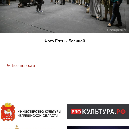
Фото Елены Лапиной
arrow_back
Все новости