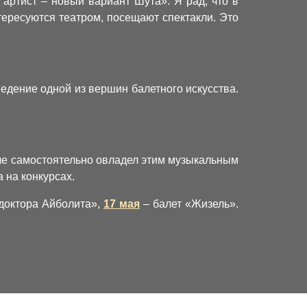
 артист – новый вариант Шута». Я рад, что в
ересуются театром, посещают спектакли. Это
едение одной из вершин балетного искусства.
оле самостоятельно овладел этим музыкальным
 на конкурсах.
доктора Айболита»,
17 мая
– балет «Жизель».