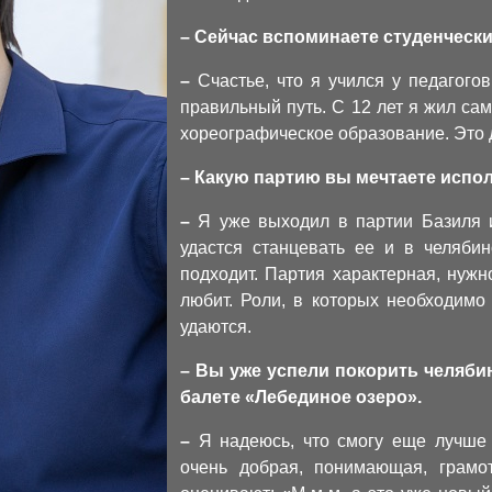
– Сейчас вспоминаете студенческ
–
Счастье, что я учился у педагого
правильный путь. С 12 лет я жил сам
хореографическое образование. Это 
– Какую партию вы мечтаете испо
–
Я уже выходил в партии Базиля и
удастся станцевать ее и в челябин
подходит. Партия характерная, нужно
любит. Роли, в которых необходимо
удаются.
– Вы уже успели покорить челяби
балете «Лебединое озеро».
–
Я надеюсь, что смогу еще лучше 
очень добрая, понимающая, грамот