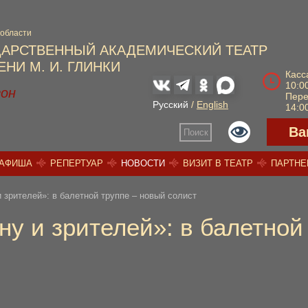
 области
ДАРСТВЕННЫЙ АКАДЕМИЧЕСКИЙ ТЕАТР
НИ М. И. ГЛИНКИ
Касс
10:00
зон
Пер
Русский
/
English
14:00
Ва
Поиск
АФИША
РЕПЕРТУАР
НОВОСТИ
ВИЗИТ В ТЕАТР
ПАРТН
 зрителей»: в балетной труппе – новый солист
ну и зрителей»: в балетной