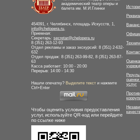
академический театр оперы и
Истори
балета им. М.И.Глинки
Реквиз
454091, г. Челябинск, площадь Искусств, 1,
Ваканс
info@chelopera.ru
,
Приемная:
Офици
Секретарь:
secretar@chelopera.ru
8 (351) 263-12-93
Технич
Отдел рекламы и заказ экскурсий: 8 (351) 2-632-
632
Контак
Отдел продаж: 8 (351) 263-99-82, 8 (351) 263-87-
Оценка
63
учрежд
Касса работает: 10:00 - 20:00
Перерыв: 14:00 - 14:30
Резуль
оценки
Нашли опечатку?
Выделите текст
и нажмите
услуг
Ctrl+Enter
Против
корруп
Незави
Чтобы оценить условия предоставления
качест
услуг, используйте QR-код или перейдите
по ссылке ниже