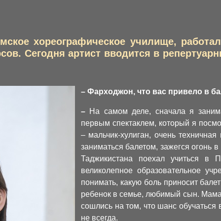
мское хореографическое училище, работал
ов. Сегодня артист вводится в репертуарн
– Фарходжон, что вас привело в б
–
На самом деле, сначала я зани
первым спектаклем, который я посмо
– мальчик-хулиган, очень техничная
заниматься балетом, зажегся огонь в г
Таджикистана поехал учиться в П
великолепное образовательное учр
понимать, какую боль приносит бале
ребенок в семье, любимый сын. Мама 
сошлись на том, что шанс обучаться
не всегда.