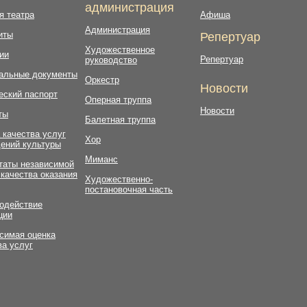
администрация
я театра
Афиша
Администрация
иты
Репертуар
Художественное
ии
Репертуар
руководство
альные документы
Оркестр
Новости
еский паспорт
Оперная труппа
Новости
ты
Балетная труппа
 качества услуг
Хор
ений культуры
Миманс
таты независимой
 качества оказания
Художественно-
постановочная часть
одействие
ции
симая оценка
ва услуг