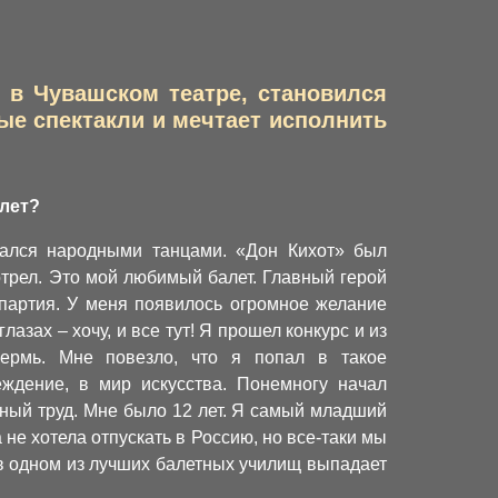
 в Чувашском театре, становился
ые спектакли и мечтает исполнить
алет?
мался народными танцами. «Дон Кихот» был
трел. Это мой любимый балет. Главный герой
 партия. У меня появилось огромное желание
лазах – хочу, и все тут! Я прошел конкурс и из
ермь. Мне повезло, что я попал в такое
еждение, в мир искусства. Понемногу начал
тный труд. Мне было 12 лет. Я самый младший
не хотела отпускать в Россию, но все-таки мы
 в одном из лучших балетных училищ выпадает