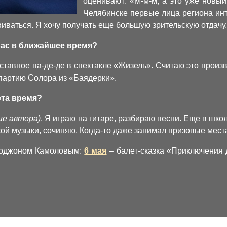
оценивают: «М-м-м, а это уже новый
Челябинске первые лица региона инт
иваться. Я хочу получать еще большую зрительскую отдачу.
 вас в ближайшее время?
тавное па-де-де в спектакле «Жизель». Считаю это произв
 партию Солора из «Баядерки».
ета время?
ие автора)
. Я играю на гитаре, разбираю песни. Еще в шк
кой музыки, сочиняю. Когда-то даже занимал призовые места
ходжоном Камоловым:
6 мая
– балет-сказка «Приключения 