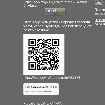
Нашли опечатку?
Выделите текст
и нажмите
услуг
Ctrl+Enter
Против
корруп
Незави
Чтобы оценить условия предоставления
качест
услуг, используйте QR-код или перейдите
по ссылке ниже
https://bus.gov.ru/qrcode/rate/437973
Разработка сайта
РАПИРА