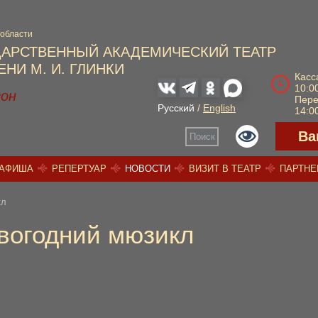
 области
ДАРСТВЕННЫЙ АКАДЕМИЧЕСКИЙ ТЕАТР
НИ М. И. ГЛИНКИ
Касс
10:00
зон
Пер
Русский
/
English
14:00
Ва
Поиск
АФИША
РЕПЕРТУАР
НОВОСТИ
ВИЗИТ В ТЕАТР
ПАРТН
кл
овогодний мюзикл