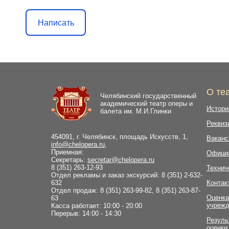
Написать
О те
Челябинский государственный
академический театр оперы и
Истори
балета им. М.И.Глинки
Реквиз
454091, г. Челябинск, площадь Искусств, 1,
Ваканс
info@chelopera.ru
,
Приемная:
Офици
Секретарь:
secretar@chelopera.ru
8 (351) 263-12-93
Технич
Отдел рекламы и заказ экскурсий: 8 (351) 2-632-
632
Контак
Отдел продаж: 8 (351) 263-99-82, 8 (351) 263-87-
Оценка
63
учрежд
Касса работает: 10:00 - 20:00
Перерыв: 14:00 - 14:30
Резуль
оценки