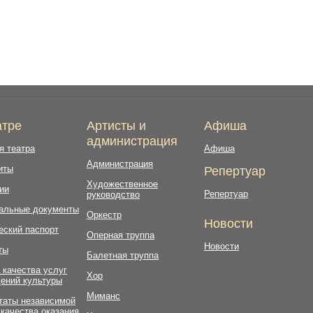
атре
Артисты и
Афиша
администрация
я театра
Афиша
Администрация
иты
Репертуар
Художественное
ии
Репертуар
руководство
альные документы
Оркестр
Новости
еский паспорт
Оперная труппа
Новости
ты
Балетная труппа
 качества услуг
Хор
ений культуры
Миманс
таты независимой
 качества оказания