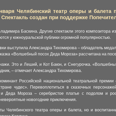
января Челябинский театр оперы и балета
Спектакль создан при поддержке Попечитель
ладимира Баскина. Другие спектакли этого композитора и
уются у южноуральской публики огромной популярностью.
вки выступила Александра Тихомирова – обладатель меда
сказка «Волшебный посох Деда Мороза» рассчитана на пос
ажи. Это и Леший, и Кот Баюн, и Снегурочка. «Волшебный
здник, – отмечает Александра Тихомирова.
номинант Российской национальной театральной премии 
тране чудес». Перевоплотиться в сказочных персонаже
 и Деда Мороза – серебристое платье с подолом и рос
 невероятные новогодние приключения.
сты Челябинского театра оперы и балета, но и воспитанн