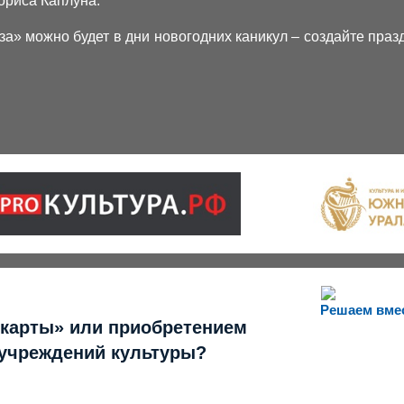
ориса Каплуна.
а» можно будет в дни новогодних каникул – создайте праз
Решаем вме
 карты» или приобретением
 учреждений культуры?