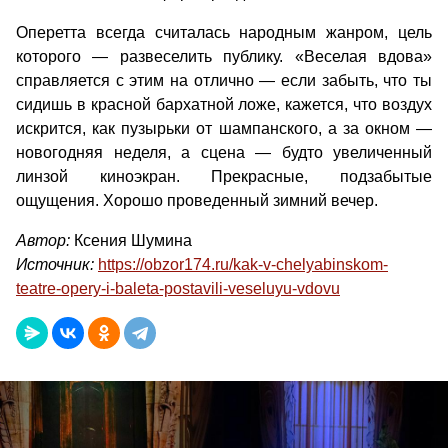
Оперетта всегда считалась народным жанром, цель
которого — развеселить публику. «Веселая вдова»
справляется с этим на отлично — если забыть, что ты
сидишь в красной бархатной ложе, кажется, что воздух
искрится, как пузырьки от шампанского, а за окном —
новогодняя неделя, а сцена — будто увеличенный
линзой киноэкран. Прекрасные, подзабытые
ощущения. Хорошо проведенный зимний вечер.
Автор:
Ксения Шумина
Источник:
https://obzor174.ru/kak-v-chelyabinskom-
teatre-opery-i-baleta-postavili-veseluyu-vdovu