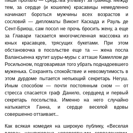
пиши пропало — средства уплывут за границу. Между
тем, за сердце (и кошелек) красавицы немедленно
начинают бороться мужчины всех возрастов и
сословий — дипломаты Виконт Каскада и Рауль де
Сент-Бриош, сам посол не прочь бросить жену, а еще
за Главари таскается многочисленная массовка из
юных красавцев, трясущих букетами. При этом
обстановочка в посольстве еще та — жена посла
Валансьенна крутит шуры-муры с атташе Камиллом де
Росильоном, подговаривая того убрать поднадоевшего
муженька. Сохранять спокойствие и невозмутимость в
этом дурдоме пытается непьющий секретарь Негуш.
Иным способом — почти постоянным сном — от
стресса спасается граф Данило, сердцеед и первый
секретарь посольства. Именно на него случайно
натыкается Ганна, и сердце веселой вдовы
совершенно оттаивает...
Как всякая комедия на широкую публику, «Веселая