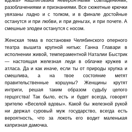
вдова» нашпигована невероятными совпадениями,
разоблачениями и признаниями. Все сюжетные крючки
увязаны ладно и с толком, и в финале достойные
останутся и при любви, и при деньгах, и при почете. А
смешные злодеи останутся с носом.
Женская тема в постановке Челябинского оперного
театра вышита крупной нитью: Ганна Главари в
исполнении живой, темпераментной Наталии Быстрик
— настоящая железная леди в облачке кружев и
атласа. Да и как иначе, если ты от природы хрупка и
смешлива, а на твое состояние метят
правительственные коршуны? Женщины крутят
интриги, решая таким образом судьбу целого
герцогства! Так было, есть и будет всегда, говорят
зрителю «Веселой вдовы». Какой бы железной рукой
ни держал суровый муж государство, всегда есть
вероятность, что за локоть его водит маленькая
капризная дамочка.