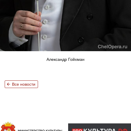
Александр Гойхман
arrow_back
Все новости