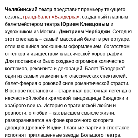
Челябинский театр
представит премьеру текущего
сезона,
гранд-балет «Баядерка»
, созданный главным
балетмейстером театра
Юрием Клевцовым
и
художником из Москвы
Дмитрием Чербаджи
. Сегодня
этот спектакль – самый массовый балет в репертуаре,
отличающийся роскошным оформлением, богатством
оттенков и изяществом классической хореографии.
Для постановки было создано огромное количество
костюмов, реквизита и декораций. Балет ”Баядерка” –
один из самых знаменитых классических спектаклей,
балет-феерия о роковой силе романтической страсти.
В основе постановки – старинная восточная легенда о
несчастной любви храмовой танцовщицы баядерки и
храброго воина. История о трагической любви и
ревности, о любви – как высшем смысле жизни,
разворачивается на фоне красочного колорита
дворцов Древней Индии. Главные партии в спектакле
исполнят приглашенные звезды Большого театра.