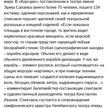
мире. В «Корсаре», поставленном в театре имени
Эрика Сапаева занято более 70 человек, пошито 134
костюма, одеяния персонажей, как и оформление
спектакля поразят зрителей своей театральной
роскошью и изящной отделкой. «Если показана
площадь в восточном городе, то зритель видит
изумительно красивые минареты, если морской
простор, то глазам предстает чарующий пейзаж
бескрайней стихии. Особая сценографическая находка
– корабль корсаров. Обычно его делают в виде
обычного деревянного корабля-декорации. У нас же
корабль – элемент росписи, который «натягивается» на
общую морскую «картинку», и при помощи техники
сцены все оживает: создается иллюзия вздымающихся
волн, бегущих облаков, ветра, надувающего паруса…»
– комментирует балетмейстер-постановщик спектакля
и художественный руководитель театра Константин
Иванов. Спектакль состоится в сопровождении
симфонического оркестра Челябинского театра оперы