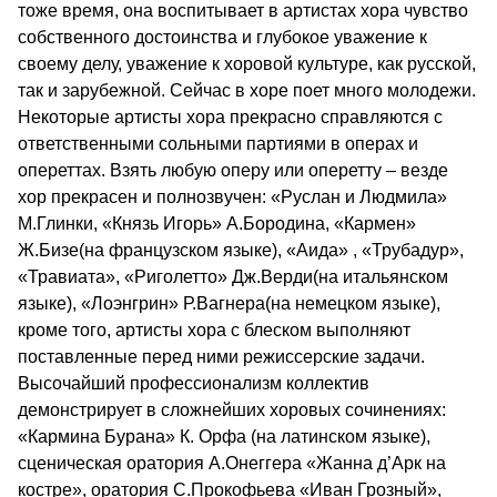
тоже время, она воспитывает в артистах хора чувство
собственного достоинства и глубокое уважение к
своему делу, уважение к хоровой культуре, как русской,
так и зарубежной. Сейчас в хоре поет много молодежи.
Некоторые артисты хора прекрасно справляются с
ответственными сольными партиями в операх и
опереттах. Взять любую оперу или оперетту – везде
хор прекрасен и полнозвучен: «Руслан и Людмила»
М.Глинки, «Князь Игорь» А.Бородина, «Кармен»
Ж.Бизе(на французском языке), «Аида» , «Трубадур»,
«Травиата», «Риголетто» Дж.Верди(на итальянском
языке), «Лоэнгрин» Р.Вагнера(на немецком языке),
кроме того, артисты хора с блеском выполняют
поставленные перед ними режиссерские задачи.
Высочайший профессионализм коллектив
демонстрирует в сложнейших хоровых сочинениях:
«Кармина Бурана» К. Орфа (на латинском языке),
сценическая оратория А.Онеггера «Жанна д’Арк на
костре», оратория С.Прокофьева «Иван Грозный»,