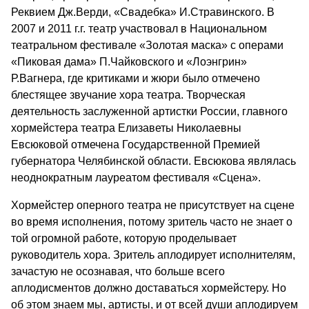
Реквием Дж.Верди, «Свадебка» И.Стравинского. В
2007 и 2011 г.г. театр участвовал в Национальном
театральном фестивале «Золотая маска» с операми
«Пиковая дама» П.Чайковского и «Лоэнгрин»
Р.Вагнера, где критиками и жюри было отмечено
блестящее звучание хора театра. Творческая
деятельность заслуженной артистки России, главного
хормейстера театра Елизаветы Николаевны
Евсюковой отмечена Государственной Премией
губернатора Челябинской области. Евсюкова являлась
неоднократным лауреатом фестиваля «Сцена».
Хормейстер оперного театра не присутствует на сцене
во время исполнения, потому зритель часто не знает о
той огромной работе, которую проделывает
руководитель хора. Зритель аплодирует исполнителям,
зачастую не осознавая, что больше всего
аплодисментов должно доставаться хормейстеру. Но
об этом знаем мы, артисты, и от всей души аплодируем