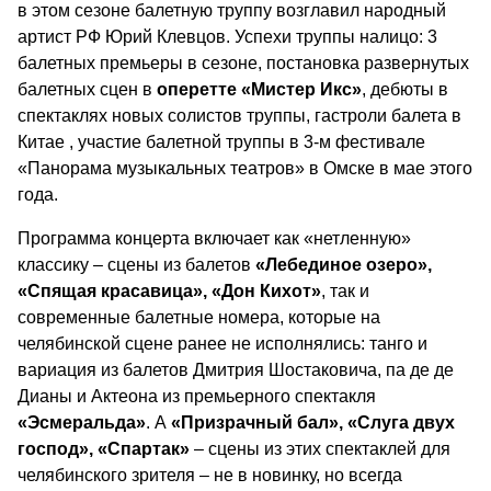
в этом сезоне балетную труппу возглавил народный
артист РФ Юрий Клевцов. Успехи труппы налицо: 3
балетных премьеры в сезоне, постановка развернутых
балетных сцен в
оперетте «Мистер Икс»
, дебюты в
спектаклях новых солистов труппы, гастроли балета в
Китае , участие балетной труппы в 3-м фестивале
«Панорама музыкальных театров» в Омске в мае этого
года.
Программа концерта включает как «нетленную»
классику – сцены из балетов
«Лебединое озеро»,
«Спящая красавица», «Дон Кихот»
, так и
современные балетные номера, которые на
челябинской сцене ранее не исполнялись: танго и
вариация из балетов Дмитрия Шостаковича, па де де
Дианы и Актеона из премьерного спектакля
«Эсмеральда»
. А
«Призрачный бал», «Слуга двух
господ», «Спартак»
– сцены из этих спектаклей для
челябинского зрителя – не в новинку, но всегда