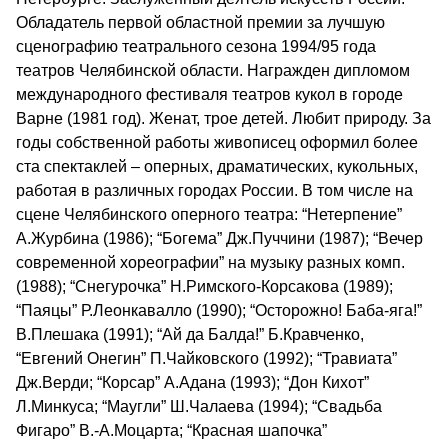
Обладатель первой областной премии за лучшую
сценографию театрального сезона 1994/95 года
театров Челябинской области. Награжден дипломом
международного фестиваля театров кукол в городе
Варне (1981 год). Женат, трое детей. Любит природу. За
годы собственной работы живописец оформил более
ста спектаклей – оперных, драматических, кукольных,
работая в различных городах России. В том числе на
сцене Челябинского оперного театра: “Нетерпение”
А.Журбина (1986); “Богема” Дж.Пуччини (1987); “Вечер
современной хореографии” на музыку разных комп.
(1988); “Снегурочка” Н.Римского-Корсакова (1989);
“Паяцы” Р.Леонкавалло (1990); “Осторожно! Баба-яга!”
В.Плешака (1991); “Ай да Балда!” Б.Кравченко,
“Евгений Онегин” П.Чайковского (1992); “Травиата”
Дж.Верди; “Корсар” А.Адана (1993); “Дон Кихот”
Л.Минкуса; “Маугли” Ш.Чалаева (1994); “Свадьба
Фигаро” В.-А.Моцарта; “Красная шапочка”