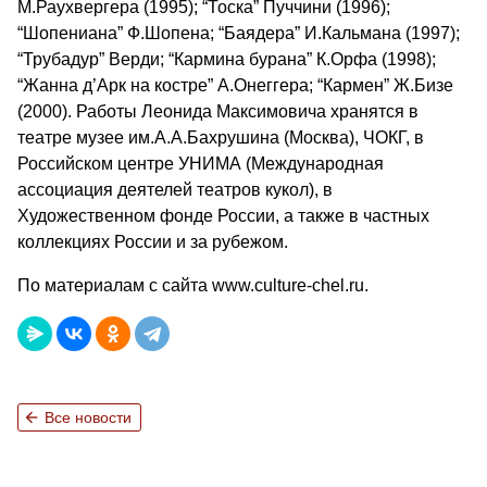
М.Раухвергера (1995); “Тоска” Пуччини (1996);
“Шопениана” Ф.Шопена; “Баядера” И.Кальмана (1997);
“Трубадур” Верди; “Кармина бурана” К.Орфа (1998);
“Жанна д’Арк на костре” А.Онеггера; “Кармен” Ж.Бизе
(2000). Работы Леонида Максимовича хранятся в
театре музее им.А.А.Бахрушина (Москва),
ЧОКГ
, в
Российском центре
УНИМА
(Международная
ассоциация деятелей театров кукол), в
Художественном фонде России, а также в частных
коллекциях России и за рубежом.
По материалам с сайта www.culture-chel.ru.
arrow_back
Все новости