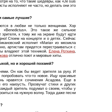
тря на то, что такие шедевры, как «Je suis
исты исполняют не часто, но делать они это
ви самые лучшие?
аются в любви не только женщинам. Хор
 «Benedictus». Это такое же сильное
 зрителя, к тому же на экране будут идти
но! Споем на концерте и о детях. Сейчас
Чикановский исполнит «Maria» из мюзикла
чно, артистам придется перестраиваться с
ты владеют этой техникой.
Елена Роткина
,
кова
отлично поют и мировые хиты.
ыкой, но и хорошей поэзией?
ями. Он как бы ведет зрителя за руку. И
л попробовать что-то новое. Ищу красивые
ень нравятся сочинения Асадова. Еще в
его наизусть. Прозвучат стихи и других
 каждый зритель подумал о своем, чтобы у
роиться на нужную волну. Тогда даже песни
л?