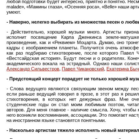
любой подготовки будет интересно, приятно и понятно. Несмо
malade», «Мамины глаза», «Осенняя роса», «Belle» наши арт
умеют.
- Наверно, нелегко выбирать из множества песен о люб
- Действительно, хорошей музыки много. Артисты призн
исполнит посвящение Карла Дженкинса земле-матушке
произведение, как и «Реквием» Моцарта. Думаю, оно тронет
кадры с изображением планеты. Получится очень атмосфер
как раз подбираю стихотворение, после которого Павел 
«Вестсайдская история». Будут песни и о родителях. Коне
академического вокала на эстрадный. Однако наши солис
Александр Сильвестров
,
Павел Чикановский
,
Екатерина Быч
- Предстоящий концерт порадует не только хорошей муз
- Слова ведущего являются связующим звеном между песн
если раньше ведущий говорил в прозе, в этот раз я реши
стихотворения, в которых нет дежурных фраз. Мне оч
студенческие годы он стал моим любимым поэтом, читал 
авторов. Для меня главное - наличие смысла. Хочу, чтобы
него возникли воспоминания, ассоциации. Это помогает наст
на иностранном языке становятся понятными.
- Насколько артистам тяжело исполнять новый материа