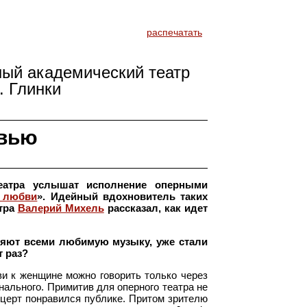
распечатать
ный академический театр
. Глинки
овью
еатра услышат исполнение оперными
в любви
». Идейный вдохновитель таких
стра
Валерий Михель
рассказал, как идет
няют всеми любимую музыку, уже стали
т раз?
ви к женщине можно говорить только через
анального. Примитив для оперного театра не
нцерт понравился публике. Притом зрителю