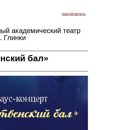
распечатать
ный академический театр
. Глинки
нский бал»