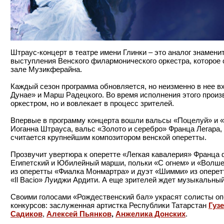
Штраус-концерт в театре имени Глинки – это аналог знамени
выступления Венского филармонического оркестра, которое с
зале Музикферайна.
Каждый сезон программа обновляется, но неизменно в нее в
Дунае» и Марш Радецкого. Во время исполнения этого произ
оркестром, но и вовлекает в процесс зрителей.
Впервые в программу концерта вошли вальсы «Поцелуй» и «
Иоганна Штрауса, вальс «Золото и серебро» Франца Легара
считается крупнейшим композитором венской оперетты.
Прозвучит увертюра к оперетте «Легкая кавалерия» Франца 
Египетский и Юбилейный марши, польки «С огнем» и «Волше
из оперетты «Фиалка Монмартра» и дуэт «Шимми» из оперет
«Il Bacio» Луиджи Ардити. А еще зрителей ждет музыкальный
Своими голосами «Рождественский бал» украсят солисты о
конкурсов: заслуженная артистка Республики Татарстан
Гуз
Садиков
,
Алексей Пьянков
,
Анжелика Донских
.