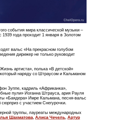
того события мира классической музыки –
 1939 года проходит 1 января в Золотом
ходят вальс «На прекрасном голубом
ведения дирижер не только руководит
Жизнь артиста», полька «В детской»
, который наряду со Штраусом и Кальманом
фон Зуппе, кадриль «Африканка»,
бные пули» Иоганна Штрауса, ария Рауля
ты «Баядера» Имре Кальмана, песня-вальс
 сюрприз с участием Снегурочки.
перной труппы, лауреаты международных
елья Шахматова
,
Алиса Чечель
,
Артур