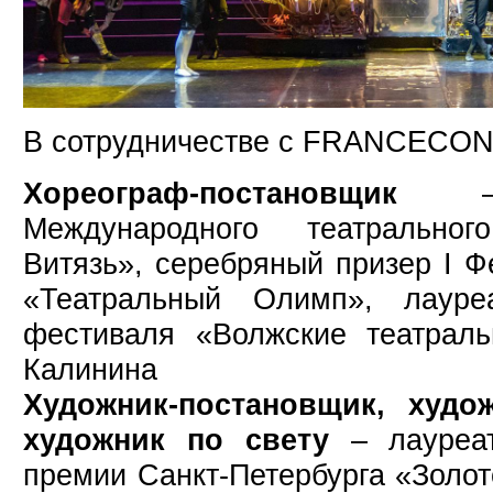
В сотрудничестве с FRANCECON
Хореограф-постановщик
– л
Международного театрально
Витязь», серебряный призер I 
«Театральный Олимп», лауре
фестиваля «Волжские театрал
Калинина
Художник-постановщик, худ
художник по свету
– лауреат
премии Санкт-Петербурга «Золо