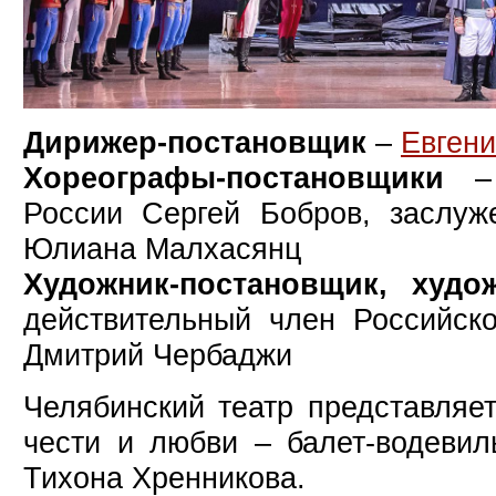
Дирижер-постановщик
–
Евген
Хореографы-постановщики
– 
России Сергей Бобров, заслуж
Юлиана Малхасянц
Художник-постановщик, худ
действительный член Российск
Дмитрий Чербаджи
Челябинский театр представляет
чести и любви – балет-водевил
Тихона Хренникова.