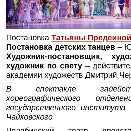
Постановка
Татьяны Предеино
Постановка детских танцев
– Ю
Художник-постановщик, худ
художник по свету
– действите
академии художеств Дмитрий Че
В спектакле задейст
хореографического отделен
государственного института 
Чайковского
Челябинский театр предста