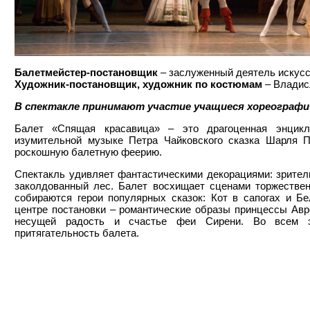
Балетмейстер-постановщик
– заслуженный деятель искус
Художник-постановщик, художник по костюмам
– Владис
В спектакле принимают участие учащиеся хореографи
Балет «Спящая красавица» – это драгоценная энцикло
изумительной музыке Петра Чайковского сказка Шарля 
роскошную балетную феерию.
Спектакль удивляет фантастическими декорациями: зрители
заколдованный лес. Балет восхищает сценами торжествен
собираются герои популярных сказок: Кот в сапогах и Б
центре постановки – романтические образы принцессы Авр
несущей радость и счастье феи Сирени. Во всем э
притягательность балета.