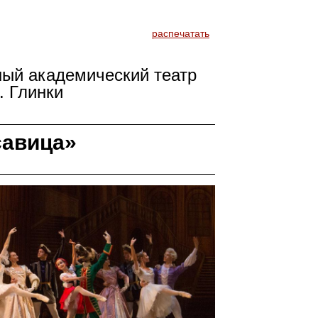
распечатать
ный академический театр
. Глинки
савица»