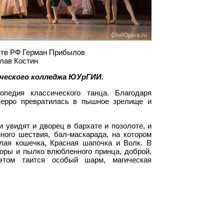
ств РФ Герман Прибылов
лав Костин
ческого колледжа ЮУрГИИ.
педия классического танца. Благодаря
Перро превратилась в пышное зрелище и
 увидят и дворец в бархате и позолоте, и
ного шествия, бал-маскарада, на котором
елая кошечка, Красная шапочка и Волк. В
оры и пылко влюбленного принца, доброй,
том таится особый шарм, магическая