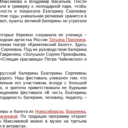
 Максимова и Владимир Васильев. После
и в гримерку к легендарной паре, чтобы
лости и попросила Екатерину Сергеевну
лгие годы уникальная реликвия хранится в
цвел, пуанты великой балерины не утратили
оторые бережно сохранила ее ученица –
ародная артистка России
Татьяна Предеина
.
енном театре «Кремлевский балет». Здесь
 Сергеевна. Под ее руководством балерина
 Гаврилина, «Золушка» Сергея Прокофьева,
«Спящая красавица» Петра Чайковского и
 русской балерины Екатерины Сергеевны
дорого. Наш фестиваль уникален тем, что
енным его участником, всегда с большой
ю, и зрители приветствовали ее бурными
ведением фестиваля «В честь Екатерины
дарность балерине, человеку, педагогу, –
перы и балета из
Новосибирска
,
Воронежа
,
агановой
. По традиции программу откроет
ны Максимовой можно в музее на третьем
 в антрактах.