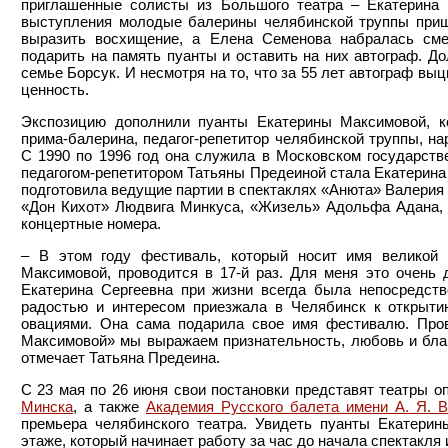
приглашенные солисты из Большого театра – Екатерина
выступления молодые балерины челябинской труппы пришл
выразить восхищение, а Елена Семенова набралась сме
подарить на память пуанты и оставить на них автограф. До
семье Борсук. И несмотря на то, что за 55 лет автограф вы
ценность.
Экспозицию дополнили пуанты Екатерины Максимовой, к
прима-балерина, педагог-репетитор челябинской труппы, н
С 1990 по 1996 год она служила в Московском государств
педагогом-репетитором Татьяны Предеиной стала Екатерина
подготовила ведущие партии в спектаклях «Анюта» Валерия
«Дон Кихот» Людвига Минкуса, «Жизель» Адольфа Адана, 
концертные номера.
– В этом году фестиваль, который носит имя великой
Максимовой, проводится в 17-й раз. Для меня это очень 
Екатерина Сергеевна при жизни всегда была непосредств
радостью и интересом приезжала в Челябинск к открыти
овациями. Она сама подарила свое имя фестивалю. Про
Максимовой» мы выражаем признательность, любовь и благо
отмечает Татьяна Предеина.
С 23 мая по 26 июня свои постановки представят театры о
Минска
, а также
Академия Русского балета имени А. Я. В
премьера челябинского театра. Увидеть пуанты Екатери
этаже, который начинает работу за час до начала спектакля и