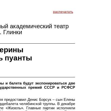
распечатать
ный академический театр
. Глинки
терины
ь пуанты
ры и балета будут экспонироваться две
осударственных премий СССР и РСФСР
аля предоставил Денис Борсук – сын Елены
ордебалета челябинской труппы. В декабре
кле «Жизель». Главные партии исполняли